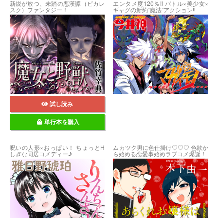
新鋭が放つ、未踏の悪漢譚（ピカレ
エンタメ度120％‼ バトル×美少女×
スク）ファンタジー！
ギャグの新約“魔法”アクション‼
試し読み
単行本を購入
呪いの人形×おっぱい！ ちょっとH
ムカツク男に色仕掛け♡♡♡ 色欲か
しぎな同居コメディー♪
ら始める恋愛事始めラブコメ爆誕！