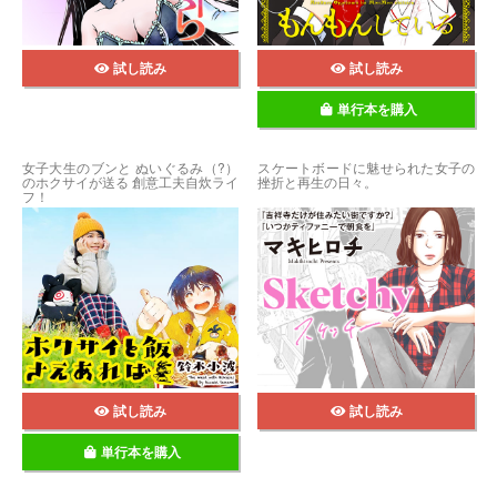
試し読み
試し読み
単行本を購入
女子大生のブンと ぬいぐるみ（?）
スケートボードに魅せられた女子の
のホクサイが送る 創意工夫自炊ライ
挫折と再生の日々。
フ！
試し読み
試し読み
単行本を購入