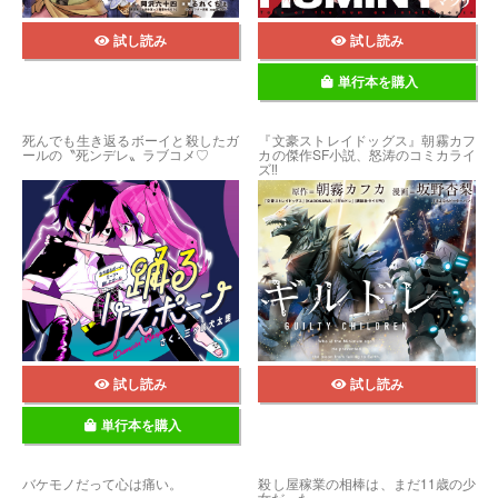
試し読み
試し読み
単行本を購入
死んでも生き返るボーイと殺したガ
『文豪ストレイドッグス』朝霧カフ
ールの〝死ンデレ〟ラブコメ♡
カの傑作SF小説、怒涛のコミカライ
ズ‼
試し読み
試し読み
単行本を購入
バケモノだって心は痛い。
殺し屋稼業の相棒は、まだ11歳の少
女だった。