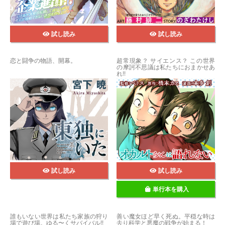
試し読み
試し読み
恋と闘争の物語、開幕。
超常現象？ サイエンス？ この世界
の摩訶不思議は私たちにおまかせあ
れ!!
試し読み
試し読み
単行本を購入
誰もいない世界は私たち家族の狩り
善い魔女ほど早く死ぬ。平穏な時は
場で遊び場。ゆる〜くサバイバル!!
去り科学と悪魔の戦争が始まる！