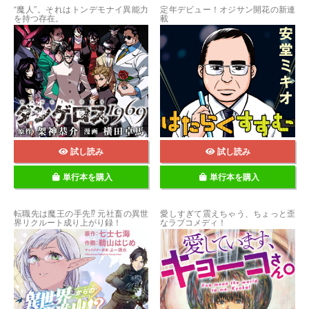
“魔人”。それはトンデモナイ異能力
定年デビュー！オジサン開花の新連
を持つ存在。
載
試し読み
試し読み
単行本を購入
単行本を購入
転職先は魔王の手先⁉ 元社畜の異世
愛しすぎて震えちゃう、ちょっと歪
界リクルート成り上がり録！
なラブコメディ！