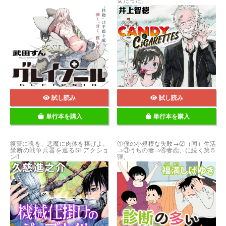
試し読み
試し読み
単行本を購入
単行本を購入
復讐に魂を、悪魔に肉体を捧げよ。
①僕の小規模な失敗→②（同）生活
禁断の戦争兵器を巡るSFアクショ
→③うちの妻→④妻恋、に続く第５
ン!!
弾。