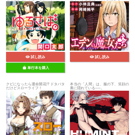
試し読み
試し読み
単行本を購入
クビになったら運命開花!? ドタバタ
本当の「人間」は、服の下、笑顔の
だけどスローライフ！
裏に隠れている──。