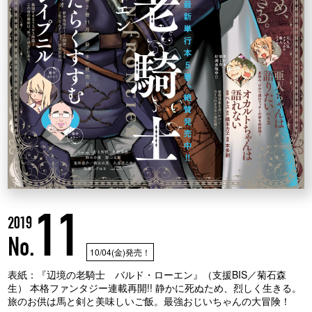
11
2019
No.
10/04(金)発売！
表紙：『辺境の老騎士 バルド・ローエン』（支援BIS／菊石森
生） 本格ファンタジー連載再開!! 静かに死ぬため、烈しく生きる。
旅のお供は馬と剣と美味しいご飯。最強おじいちゃんの大冒険！