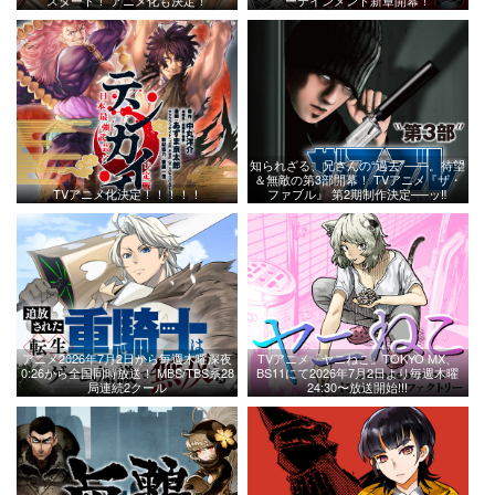
スタート！ アニメ化も決定！
ーテインメント新章開幕！
知られざる、兄さんの“過去”――。待望
＆無敵の第3部開幕！ TVアニメ『ザ・
TVアニメ化決定！！！！！
ファブル』 第2期制作決定──ッ‼︎
アニメ2026年7月2日から毎週木曜深夜
TVアニメ『ヤニねこ』TOKYO MX、
0:26から全国同時放送！ MBS/TBS系28
BS11にて2026年7月2日より毎週木曜
局連続2クール
24:30〜放送開始!!!