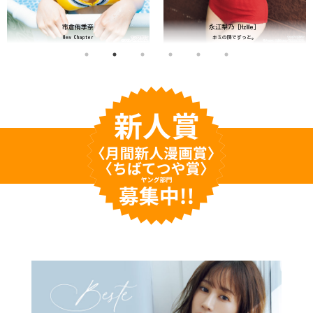
市倉侑季奈
永江梨乃［HzMe］
New Chapter
キミの隣でずっと。