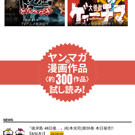
TVアニメ化決定!!!
アニメ化企画進行中！
NEWS
『彼岸島 48日後…』(松本光司)第55巻 本日発売!!
【8/6(木)】
26/08/06