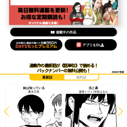
連載中の作品
アプリをDL
連載作の最新話が《話単位》で読める！
バックナンバーの無料公開も！
2026/8/7更新
最新話
無料話
妹は知っている
伍と碁
雁木万里
蓮尾トウト/仲里はるな