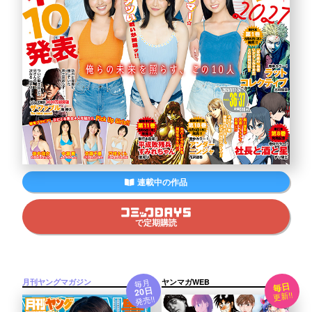
連載中の作品
で定期購読
毎月
月刊ヤングマガジン
ヤンマガWEB
毎日
20日
更新!!
発売!!