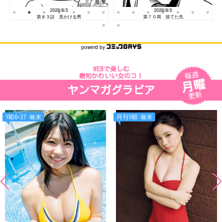
2026/8/3
2026/8/3
第８３話 見かける男
第７０局 捨てた先
powerd by
WEBで楽しむ
毎週
最旬かわいい女のコ！
月曜
ヤンマガグラビア
更新
YM36･37 巻末
月刊YM8 巻末