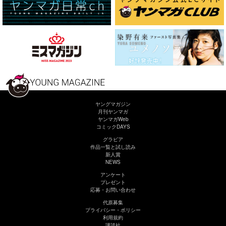
ヤングマガジン
月刊ヤンマガ
ヤンマガWeb
コミックDAYS
グラビア
作品一覧と試し読み
新人賞
NEWS
アンケート
プレゼント
応募・お問い合わせ
代原募集
プライバシー・ポリシー
利用規約
講談社