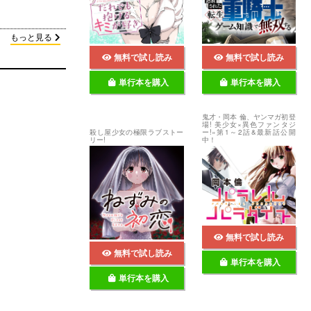
もっと見る
無料で試し読み
無料で試し読み
単行本を購入
単行本を購入
鬼才・岡本 倫、ヤンマガ初登
場! 美少女×異色ファンタジ
殺し屋少女の極限ラブストー
ー!
»第1～2話&最新話公開
リー!
中！
無料で試し読み
無料で試し読み
単行本を購入
単行本を購入