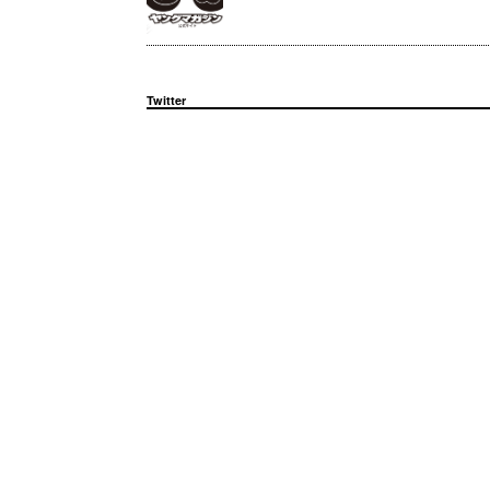
Twitter