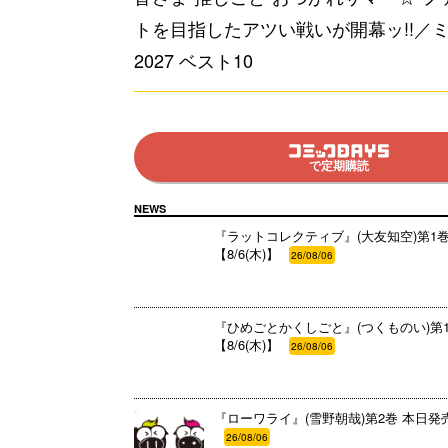
トを目指したアツい戦いが開幕ッ!!／
2027 ベスト10
で定期購読
NEWS
『ラットコレクティブ』(大友知空)第1巻 
【8/6(木)】
26/08/06
『ひめごとかくしごと』(つくものい)第1
【8/6(木)】
26/08/06
『ローワライ』(雪野朝哉)第2巻 本日発売!!
26/08/06