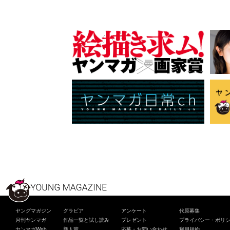
ヤングマガジン
グラビア
アンケート
代原募集
月刊ヤンマガ
作品一覧と試し読み
プレゼント
プライバシー・ポリ
ヤンマガWeb
新人賞
応募・お問い合わせ
利用規約