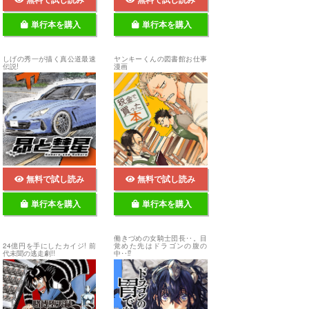
単行本を購入
単行本を購入
しげの秀一が描く真公道最速
ヤンキーくんの図書館お仕事
伝説!
漫画
無料で試し読み
無料で試し読み
単行本を購入
単行本を購入
働きづめの女騎士団長‥。目
24億円を手にしたカイジ! 前
覚めた先はドラゴンの腹の
代未聞の逃走劇!!
中‥⁉