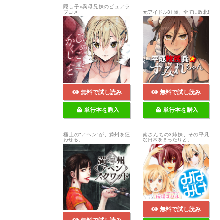
隠し子×異母兄妹のピュアラ
ブコメ
元アイドル31歳、全てに敗北!
無料で試し読み
無料で試し読み
単行本を購入
単行本を購入
極上の“アヘン”が、満州を狂
南さんちの3姉妹、その平凡
わせる。
な日常をまったりと。
無料で試し読み
無料で試し読み