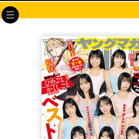
toggle
navigation