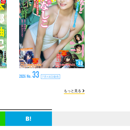
33
2026 No.
7月13日発売
もっと見る