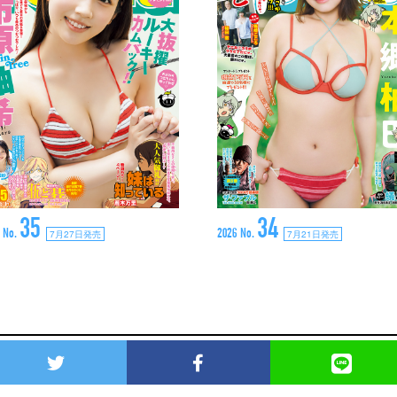
35
34
 No.
2026 No.
7月27日発売
7月21日発売