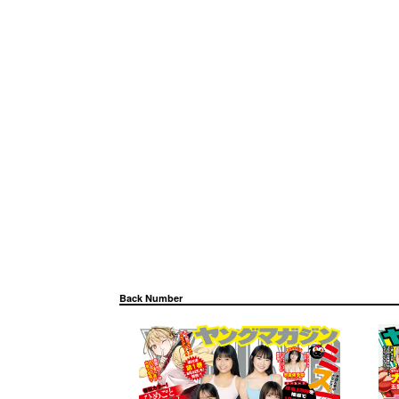
Back Number