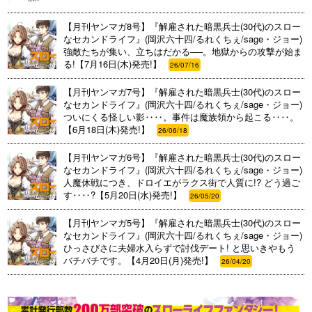
【月刊ヤンマガ8号】『解雇された暗黒兵士(30代)のスロー
なセカンドライフ』(岡沢六十四/るれくちぇ/sage・ジョー)
強敵たちが集い、立ちはだかる──。地獄からの攻撃が始ま
る!【7月16日(木)発売!】
26/07/16
【月刊ヤンマガ7号】『解雇された暗黒兵士(30代)のスロー
なセカンドライフ』(岡沢六十四/るれくちぇ/sage・ジョー)
ついにくる怪しい影‥‥。事件は魔族領から起こる‥‥。
【6月18日(木)発売!】
26/06/18
【月刊ヤンマガ6号】『解雇された暗黒兵士(30代)のスロー
なセカンドライフ』(岡沢六十四/るれくちぇ/sage・ジョー)
人魔休戦につき、ドロイエがラクス街で人質に!? どう過ご
す‥‥?【5月20日(水)発売!】
26/05/20
【月刊ヤンマガ5号】『解雇された暗黒兵士(30代)のスロー
なセカンドライフ』(岡沢六十四/るれくちぇ/sage・ジョー)
ひっさびさに夫婦水入らずで討伐デート! と思いきやもう
バチバチです。【4月20日(月)発売!】
26/04/20