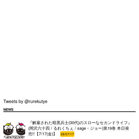
Tweets by @rurekutye
NEWS
『解雇された暗黒兵士(30代)のスローなセカンドライフ』
(岡沢六十四 / るれくちぇ / sage・ジョー)第19巻 本日発
売!!【7/17(金)】
26/07/17