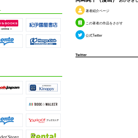
著者紹介ページ
す
この著者の作品をさがす
公式Twitter
Twitter