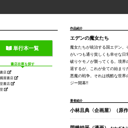
作品紹介
エデンの魔女たち
魔女たちが統治する国エデン。
単行本一覧
がいつも通り貧しくも幸せな日
破りケモノが襲ってくる。境界
書店在庫を探す
退するが、これが全ての始まり
屋書店
悪魔の戦争。それは残酷な世界
國屋書店
ジー開幕!!
省堂書店
隣堂
著者紹介
小林且典〈企画屋〉（原
岡﨑純平（漫画）
おかざき