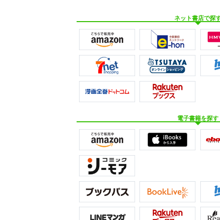
ネット書店で探
電子書籍を探す