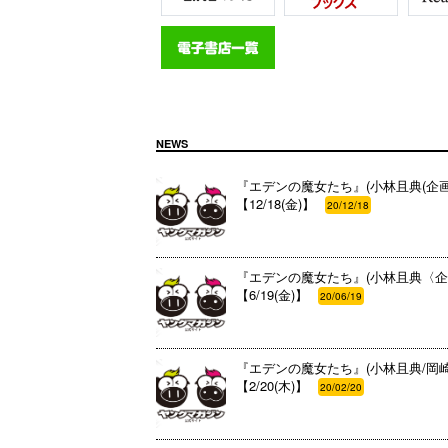
NEWS
『エデンの魔女たち』(小林且典(企画屋
【12/18(金)】
20/12/18
『エデンの魔女たち』(小林且典〈企画
【6/19(金)】
20/06/19
『エデンの魔女たち』(小林且典/岡崎純
【2/20(木)】
20/02/20