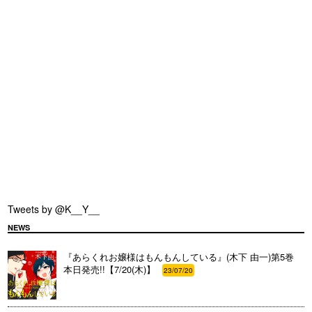
Tweets by @K__Y__
NEWS
『あらくれお嬢様はもんもんしている』(木下 由一)第5巻
本日発売!!【7/20(木)】
23/07/20