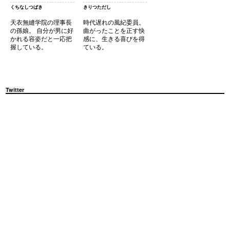
くちなしつばき
きりつただし
天衣無縫学院の理事長
時代遅れの風紀委員。
の孫娘。 自分が男に好
曲がったことを正す快
かれる容姿だと一応把
感に、生きる喜びを得
握している。
ている。
Twitter