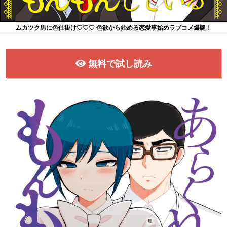
ムカツク男に色仕掛け♡♡♡ 色欲から始める恋愛事始めラブコメ爆誕！
無料で試し読み