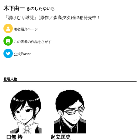
木下由一
きのしたゆいち
『湯けむり球児』(原作／森高夕次)全2巻発売中！
著者紹介ページ
この著者の作品をさがす
公式Twitter
登場人物
口無 椿
起立匡史