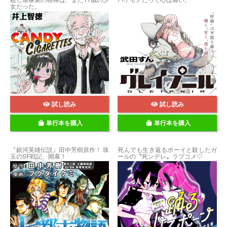
女だった。
試し読み
試し読み
単行本を購入
単行本を購入
『銀河英雄伝説』田中芳樹原作！ 珠
死んでも生き返るボーイと殺したガ
玉のSF戦記、開幕！
ールの〝死ンデレ〟ラブコメ♡