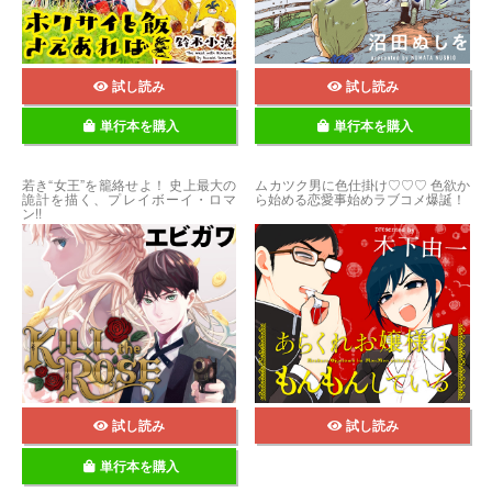
試し読み
試し読み
単行本を購入
単行本を購入
若き“女王”を籠絡せよ！ 史上最大の
ムカツク男に色仕掛け♡♡♡ 色欲か
詭計を描く、プレイボーイ・ロマ
ら始める恋愛事始めラブコメ爆誕！
ン!!
試し読み
試し読み
単行本を購入