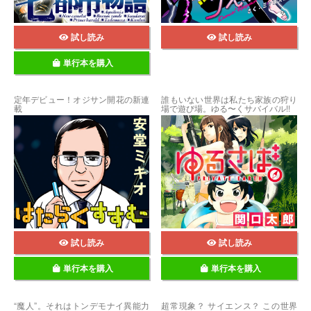
試し読み
試し読み
単行本を購入
定年デビュー！オジサン開花の新連
誰もいない世界は私たち家族の狩り
載
場で遊び場。ゆる〜くサバイバル!!
試し読み
試し読み
単行本を購入
単行本を購入
“魔人”。それはトンデモナイ異能力
超常現象？ サイエンス？ この世界