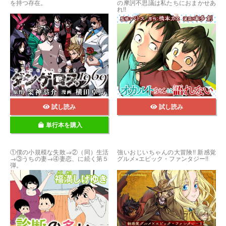
を持つ存在。
の摩訶不思議は私たちにおまかせあ
れ!!
試し読み
試し読み
単行本を購入
①僕の小規模な失敗→②（同）生活
強いおじいちゃんの大冒険!! 新感覚
→③うちの妻→④妻恋、に続く第５
グルメ×エピック・ファンタジー!!
弾。