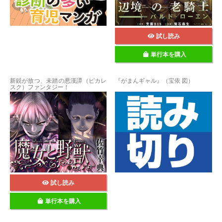
試し読み
単行本を購入
新鋭が放つ、未踏の悪漢譚（ピカレ
『がまんギャル』（宝依 図）
スク）ファンタジー！
試し読み
単行本を購入