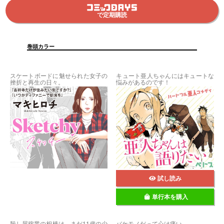
で定期購読
巻頭カラー
スケートボードに魅せられた女子の
キュート亜人ちゃんにはキュートな
挫折と再生の日々。
悩みがあるのです！
試し読み
単行本を購入
殺し屋稼業の相棒は、まだ11歳の少
バケモノだって心は痛い。