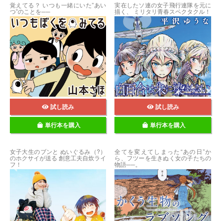
覚えてる？ いつも一緒にいた”あい
実在したソ連の女子飛行連隊を元に
つ”のことを──
描く、 ミリタリ青春スペクタクル！
試し読み
試し読み
単行本を購入
単行本を購入
女子大生のブンと ぬいぐるみ（?）
全てを変えてしまった“あの日”か
のホクサイが送る 創意工夫自炊ライ
ら、フツーを生きぬく女の子たちの
フ！
物語──。