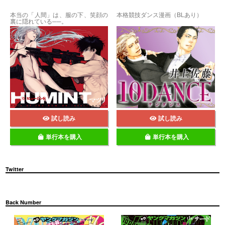
本当の「人間」は、服の下、笑顔の
本格競技ダンス漫画（BLあり）
裏に隠れている──。
試し読み
試し読み
単行本を購入
単行本を購入
Twitter
Back Number