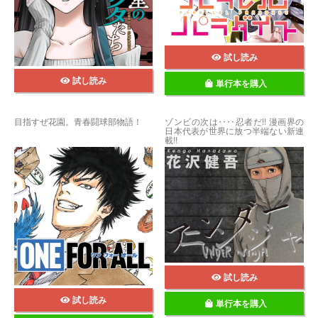
試し読み
試し読み
単行本を購入
目指すぜ花園。青春闘球部物語！
ゾンビの次は‥‥忍者だ!! 漫画界の
日本代表が世界に放つ半端ない新連
載!!
試し読み
試し読み
単行本を購入