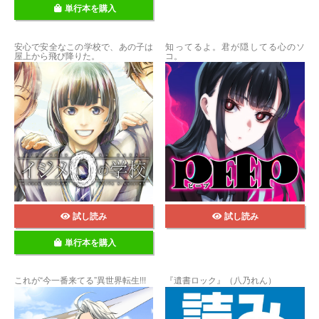
単行本を購入
安心で安全なこの学校で、あの子は
知ってるよ。君が隠してる心のソ
屋上から飛び降りた。
コ。
試し読み
試し読み
単行本を購入
これが“今一番来てる”異世界転生!!!
『遺書ロック』（八乃れん）