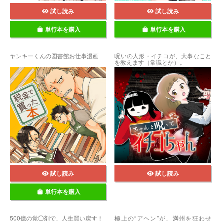
試し読み
試し読み
単行本を購入
単行本を購入
ヤンキーくんの図書館お仕事漫画
呪いの人形・イチコが、大事なこと
を教えます（常識とか）。
試し読み
試し読み
単行本を購入
500億の覚◯剤で、人生買い戻す！
極上の“アヘン”が、満州を狂わせ