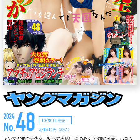
48
2024
10/28(月)発売！
No.
定価510円《税込》
ヤンマガ発の美少女、初ペア表紙!! “ほのみく”が超絶可愛いハロウ