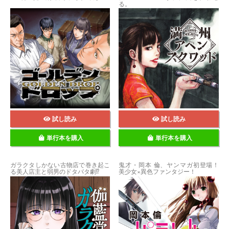
る。
試し読み
試し読み
単行本を購入
単行本を購入
ガラクタしかない古物店で巻き起こ
鬼才・岡本 倫、ヤンマガ初登場！
る美人店主と弱男のドタバタ劇⁉
美少女×異色ファンタジー！