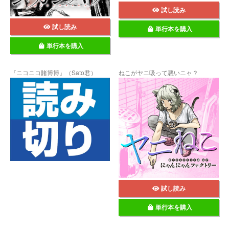
試し読み
試し読み
単行本を購入
単行本を購入
『ニコニコ賭博博』（Sato君）
ねこがヤニ吸って悪いニャ？
試し読み
単行本を購入