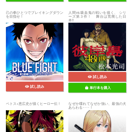
己の拳ひとつでブレイキングダウン
人間vs.吸血鬼の戦いを描く、 シリ
を目指せ！
ーズ第３作！ 舞台は荒廃した日
本!!
試し読み
試し読み
単行本を購入
ペトス×恵広史が描くヒーロー伝！
なぜか喋れてなぜか強い、最強の犬
あらわる‥‥！