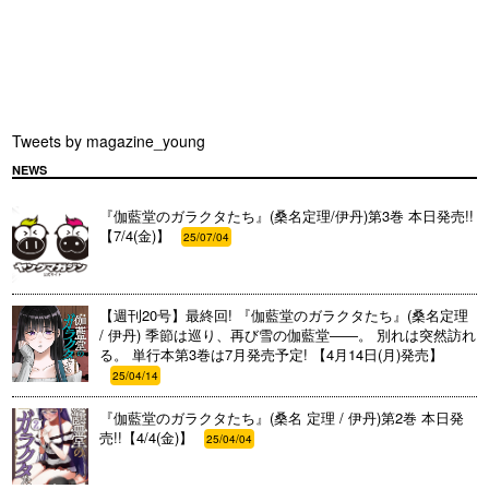
Tweets by magazine_young
NEWS
『伽藍堂のガラクタたち』(桑名定理/伊丹)第3巻 本日発売!!
【7/4(金)】
25/07/04
【週刊20号】最終回! 『伽藍堂のガラクタたち』(桑名定理
/ 伊丹) 季節は巡り、再び雪の伽藍堂――。 別れは突然訪れ
る。 単行本第3巻は7月発売予定! 【4月14日(月)発売】
25/04/14
『伽藍堂のガラクタたち』(桑名 定理 / 伊丹)第2巻 本日発
売!!【4/4(金)】
25/04/04