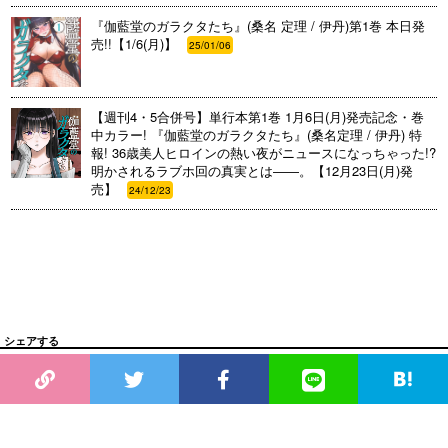
『伽藍堂のガラクタたち』(桑名 定理 / 伊丹)第1巻 本日発
売!!【1/6(月)】
25/01/06
【週刊4・5合併号】単行本第1巻 1月6日(月)発売記念・巻
中カラー! 『伽藍堂のガラクタたち』(桑名定理 / 伊丹) 特
報! 36歳美人ヒロインの熱い夜がニュースになっちゃった!?
明かされるラブホ回の真実とは――。【12月23日(月)発
売】
24/12/23
シェアする