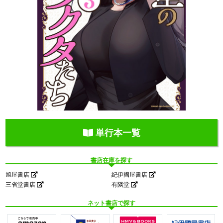
単行本一覧
書店在庫を探す
旭屋書店
紀伊國屋書店
三省堂書店
有隣堂
ネット書店で探す