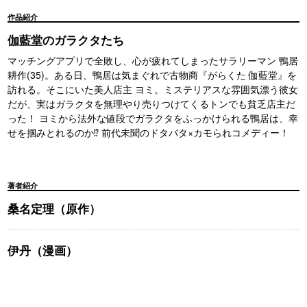
作品紹介
伽藍堂のガラクタたち
マッチングアプリで全敗し、心が疲れてしまったサラリーマン 鴨居
耕作(35)。ある日、鴨居は気まぐれで古物商『がらくた 伽藍堂』を
訪れる。そこにいた美人店主 ヨミ。ミステリアスな雰囲気漂う彼女
だが、実はガラクタを無理やり売りつけてくるトンでも貧乏店主だ
った！ ヨミから法外な値段でガラクタをふっかけられる鴨居は、幸
せを掴みとれるのか⁉ 前代未聞のドタバタ×カモられコメディー！
著者紹介
桑名定理（原作）
伊丹（漫画）