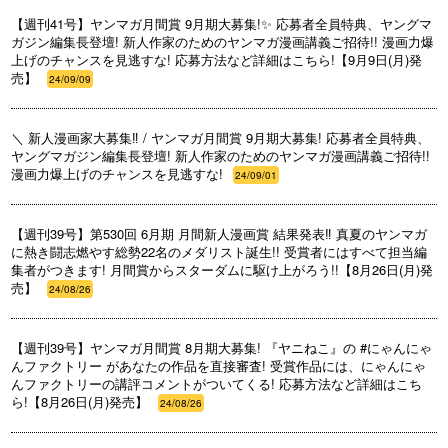
【週刊41号】ヤンマガ月間賞 9月期大募集!✨ 応募者全員特典、ヤングマ
ガジン編集長登壇! 新人作家のためのヤンマガ漫画講義ご招待!! 漫画力爆
上げのチャンスを見逃すな! 応募方法など詳細はこちら!【9月9日(月)発
売】
24/09/09
＼ 新人漫画家大募集‼️ / ヤンマガ月間賞 9月期大募集! 応募者全員特典、
ヤングマガジン編集長登壇! 新人作家のためのヤンマガ漫画講義ご招待!!
漫画力爆上げのチャンスを見逃すな!
24/09/01
【週刊39号】第530回 6月期 月間新人漫画賞 結果発表‼ 真夏のヤンマガ
に熱き闘志燃やす総勢22名のメダリスト誕生!! 受賞者にはすべて担当編
集者がつきます! 月間賞からスターダムに駆け上がろう!!【8月26日(月)発
売】
24/08/26
【週刊39号】ヤンマガ月間賞 8月期大募集! 『ヤニねこ』の #にゃんにゃ
んファクトリー があなたの作品を直接審査! 受賞作品には、にゃんにゃ
んファクトリーの講評コメントがついてくる! 応募方法など詳細はこち
ら!【8月26日(月)発売】
24/08/26