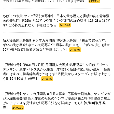
を設置! 応募方法など詳細はこちら!【10月7日(月)発売】
24/10/07
ちばてつや賞 ヤング部門 大募集中! 日本で最も歴史と実績のある青年漫
画の登竜門! 第92回 ちばてつや賞 ヤング部門の締め切りは2月28日(金)で
す! ご応募お忘れなく! 詳細はこちら
24/10/07
新人漫画家大募集‼️ ヤンマガ月間賞 10月期大募集! 『税金で買った本』
ずいの氏が審査! ネームで応募OK!! 通常の賞に加え、「ずいの賞」(賞金
30万円)を設置! 応募方法など詳細はこちら!
24/10/01
【週刊44号】第531回 7月期 月間新人漫画賞 結果発表‼ 今月は『ゴール
デンマン』原作 ペトス氏が大審査!! 才能輝く新鋭作家が揃い踏み!!! 受賞
者にはすべて担当編集者がつきます! 月間賞からスターダムに駆け上がろ
う!!【9月30日(月)発売】
24/09/30
【週刊44号】ヤンマガ月間賞 9月期大募集! 応募者全員特典、ヤングマガ
ジン編集長登壇! 新人作家のためのヤンマガ漫画講義ご招待!! 漫画力爆上
げのチャンスを見逃すな! 応募方法など詳細はこちら!【9月30日(月)発
売】
24/09/30