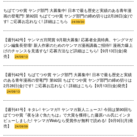
ちばてつや賞 ヤング部門 大募集中! 日本で最も歴史と実績のある青年漫
画の登竜門! 第92回 ちばてつや賞 ヤング部門の締め切りは2月28日(金)で
す! ご応募お忘れなく! 詳細はこちら
24/09/30
【週刊42号】ヤンマガ月間賞 9月期大募集! 応募者全員特典、ヤングマガ
ジン編集長登壇! 新人作家のためのヤンマガ漫画講義ご招待!! 漫画力爆上
げのチャンスを見逃すな! 応募方法など詳細はこちら!【9月13日(金)発
売】
24/09/13
【週刊42号】ちばてつや賞 ヤング部門 大募集中! 日本で最も歴史と実績
のある青年漫画の登竜門! 第92回 ちばてつや賞 ヤング部門の締め切りは
2月28日(金)です! ご応募お忘れなく! 詳細はこちら【9月13日(金)発売】
24/09/13
【週刊41号】キタレ! ヤンマガ!! ヤンマガ新人ニュース! 今回は第90回ち
ばてつや賞『夜を泳ぐ魚たちは』で大賞を獲得した藤原ハル氏にインタ
ビューしました! ヤンマガWebなら受賞作が無料で読める!【9月9日(月)発
売】
24/09/09