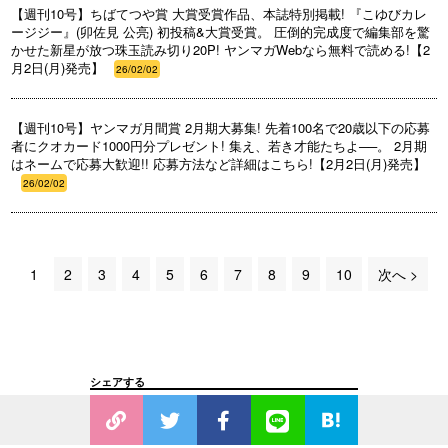
【週刊10号】ちばてつや賞 大賞受賞作品、本誌特別掲載! 『こゆびカレ
ージジー』(卯佐見 公亮) 初投稿&大賞受賞。 圧倒的完成度で編集部を驚
かせた新星が放つ珠玉読み切り20P! ヤンマガWebなら無料で読める!【2
月2日(月)発売】
26/02/02
【週刊10号】ヤンマガ月間賞 2月期大募集! 先着100名で20歳以下の応募
者にクオカード1000円分プレゼント! 集え、若き才能たちよ──。 2月期
はネームで応募大歓迎!! 応募方法など詳細はこちら!【2月2日(月)発売】
26/02/02
1
2
3
4
5
6
7
8
9
10
次へ >
シェアする