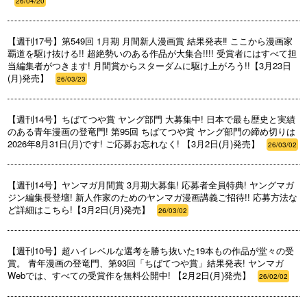
26/04/20
【週刊17号】第549回 1月期 月間新人漫画賞 結果発表‼ ここから漫画家
覇道を駆け抜ける!! 超絶勢いのある作品が大集合!!!! 受賞者にはすべて担
当編集者がつきます! 月間賞からスターダムに駆け上がろう!!【3月23日
(月)発売】
26/03/23
【週刊14号】ちばてつや賞 ヤング部門 大募集中! 日本で最も歴史と実績
のある青年漫画の登竜門! 第95回 ちばてつや賞 ヤング部門の締め切りは
2026年8月31日(月)です! ご応募お忘れなく! 【3月2日(月)発売】
26/03/02
【週刊14号】ヤンマガ月間賞 3月期大募集! 応募者全員特典! ヤングマガ
ジン編集長登壇! 新人作家のためのヤンマガ漫画講義ご招待!! 応募方法な
ど詳細はこちら!【3月2日(月)発売】
26/03/02
【週刊10号】超ハイレベルな選考を勝ち抜いた19本もの作品が堂々の受
賞。 青年漫画の登竜門、第93回「ちばてつや賞」結果発表! ヤンマガ
Webでは、すべての受賞作を無料公開中! 【2月2日(月)発売】
26/02/02