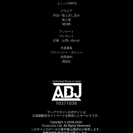
コミックDAYS
グラビア
作品一覧と試し読み
新人賞
NEWS
アンケート
プレゼント
応募・お問い合わせ
代原募集
プライバシー・ポリシー
利用規約
講談社
ヤングマガジン公式サイトは
正規版配信サイトマークを取得したサービスです。
Copyright © 2008-2026
Kodansha
Ltd. All Rights Reserved.
このサイトのデータの著作権は講談社が保有します。
無断複製転載放送等は禁止します。