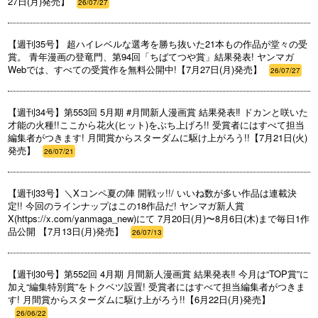
27日(月)発売】
26/07/27
【週刊35号】 超ハイレベルな選考を勝ち抜いた21本もの作品が堂々の受
賞。 青年漫画の登竜門、第94回「ちばてつや賞」結果発表! ヤンマガ
Webでは、すべての受賞作を無料公開中!【7月27日(月)発売】
26/07/27
【週刊34号】第553回 5月期 #月間新人漫画賞 結果発表‼ ドカンと咲いた
才能の火種!!ここから花火(ヒット)をぶち上げろ!! 受賞者にはすべて担当
編集者がつきます! 月間賞からスターダムに駆け上がろう!!【7月21日(火)
発売】
26/07/21
【週刊33号】＼Xコンペ夏の陣 開戦ッ!!/ いいね数が多い作品は連載決
定!! 今回のラインナップはこの18作品だ! ヤンマガ新人賞
X(https://x.com/yanmaga_new)にて 7月20日(月)〜8月6日(木)まで毎日1作
品公開 【7月13日(月)発売】
26/07/13
【週刊30号】第552回 4月期 月間新人漫画賞 結果発表‼ 今月は“TOP賞”に
加え“編集特別賞”をトクベツ設置! 受賞者にはすべて担当編集者がつきま
す! 月間賞からスターダムに駆け上がろう!!【6月22日(月)発売】
26/06/22