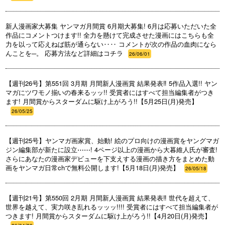
新人漫画家大募集 ヤンマガ月間賞 6月期大募集! 6月は応募いただいた全
作品にコメントつけます!! 全力を懸けて完成させた漫画にはこちらも全
力を以って応えねば筋が通らない‥‥ コメントが次の作品の血肉になら
んことを─。 応募方法など詳細はコチラ
26/06/01
【週刊26号】第551回 3月期 月間新人漫画賞 結果発表‼ 5作品入選!! ヤン
マガにツワモノ揃いの春来るッッ!! 受賞者にはすべて担当編集者がつき
ます! 月間賞からスターダムに駆け上がろう!!【5月25日(月)発売】
26/05/25
【週刊25号】ヤンマガ画家賞、始動! 絵のプロ向けの漫画賞をヤングマガ
ジン編集部が新たに設立⋯⋯! 4ページ以上の漫画から大暮維人氏が審査!
さらにあなたの漫画家デビューを下支えする漫画の描き方をまとめた動
画をヤンマガ日常chで無料公開します!【5月18日(月)発売】
26/05/18
【週刊21号】第550回 2月期 月間新人漫画賞 結果発表‼ 世代を超えて、
世界を越えて、実力咲き乱れるッッッ!!!! 受賞者にはすべて担当編集者が
つきます! 月間賞からスターダムに駆け上がろう!!【4月20日(月)発売】