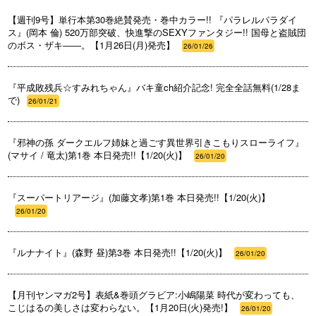
【週刊9号】単行本第30巻絶賛発売・巻中カラー!! 『パラレルパラダイ
ス』(岡本 倫) 520万部突破、快進撃のSEXYファンタジー!! 国母と盗賊団
のボス・ザキ――。【1月26日(月)発売】
26/01/26
『平成敗残兵☆すみれちゃん』バキ童ch紹介記念! 完全全話無料(1/28ま
で)
26/01/21
『邪神の孫 ダークエルフ姉妹と過ごす異世界引きこもりスローライフ』
(マサイ / 竜太)第1巻 本日発売!!【1/20(火)】
26/01/20
『スーパートリアージ』(加藤文孝)第1巻 本日発売!!【1/20(火)】
26/01/20
『ルナナイト』(森野 昼)第3巻 本日発売!!【1/20(火)】
26/01/20
【月刊ヤンマガ2号】表紙&巻頭グラビア:小嶋陽菜 時代が変わっても、
こじはるの美しさは変わらない。【1月20日(火)発売!】
26/01/20