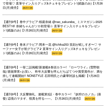
で登場♡ 直筆サイン入りグッズ&チェキをプレゼント!(紙版のみ)【1月26
日(月)発売】
26/01/26
【週刊9号】巻中グラビア:桜庭奈緒 @nao_sakuraba_ ミスマガジン2025
BEST16! 奈緒ちゃんがソロ初登場☆ 直筆サイン入りチェキをプレゼン
ト!(紙版のみ)【1月26日(月)発売】
26/01/26
【週刊9号】巻末グラビア:岡本一花 @Ichika253 笑顔が眩しすぎ〜♡ サ
ーファー女子が初グラビア♪ 直筆サイン入りグッズ&チェキをプレゼン
ト!(紙版のみ)【1月26日(月)発売】
26/01/26
【週刊9号】一挙二話掲載!新連載&巻頭カラー! 『ローワライ』(雪野朝
哉) 聴覚障害×お笑い。 昨年大反響を呼んだちばてつや賞受賞作が、満を
持して連載開始!! NONSTYLE 石田明氏との豪華対談も掲載!【1月26日
(月)発売】
26/01/26
【週刊9号】大反響御礼、連載第3話・巻中カラー! 『妖狩のカノカ』(港
發) 辺境のマタギ、怪異を狩る――。【1月26日(月)発売】
26/01/26