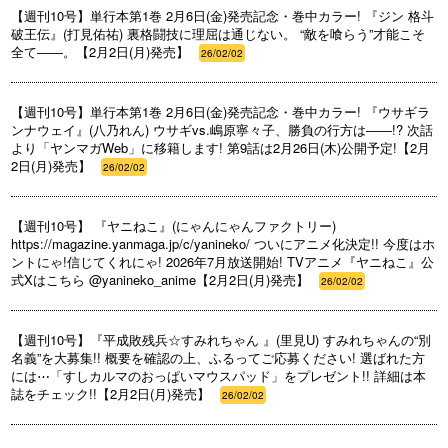
【週刊10号】単行本第1巻 2月6日(金)発売記念・巻中カラー! 『ジン 格斗
破王伝』(打見佑祐) 裏格闘技に理屈は通じない。 “敵を喰らう”才能こそ
全て――。【2月2日(月)発売】
26/02/02
【週刊10号】単行本第1巻 2月6日(金)発売記念・巻中カラー! 『ウサギラ
ンナウェイ』(八乃れん) ウサギvs.嶋原寧々子、勝負の行方は――!? 次話
より「ヤンマガWeb」に移籍します! 第9話は2月26日(木)公開予定!【2月
2日(月)発売】
26/02/02
【週刊10号】 『ヤニねこ』(にゃんにゃんファクトリー)
https://magazine.yanmaga.jp/c/yanineko/ ついにアニメ化決定!! 今度はホ
ントにゃ!信じてくれにゃ! 2026年7月放送開始! TVアニメ『ヤニねこ』公
式Xはこちら @yanineko_anime【2月2日(月)発売】
26/02/02
【週刊10号】『平成敗残兵☆すみれちゃん 』(里見U) すみれちゃんの“別
名義”を大募集!! 概要を確認の上、ふるってご応募ください! 選ばれた方
には⋯「すしカルマのおっぱいマウスパッド」をプレゼント!! 詳細は本
誌をチェック!!【2月2日(月)発売】
26/02/02