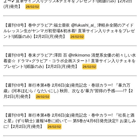
よ〜♪ 直筆サイン入りグッズ&チェキをプレゼント!(紙版のみ)【2月2日
(月)発売】
26/02/02
【週刊10号】巻中グラビア:福士亜依 @fukushi_ai_ 津軽弁全開のアイド
ルレッスン生がヤンマガ初登場&初水着! 直筆サイン入りチェキをプレゼ
ント!(紙版のみ)【2月2日(月)発売】
26/02/02
【週刊10号】巻末グラビア:澤田 百 @irikimomo 清楚系女優の初々しい水
着姿☆ ドラマ×グラビア・コラボ企画スタート! 直筆サイン入りチェキを
プレゼント!(紙版のみ)【2月2日(月)発売】
26/02/02
【週刊10号】単行本第4巻 2月6日(金)発売記念・巻頭カラー! 『暴力万
歳』(河本ほむら / なだいにし) 秋田、次なる“暴力”習得の予感――!?【2
月2日(月)発売】
26/02/02
【週刊10号】単行本第4巻 2月6日(金)発売記念・巻中カラー! 『社長と酒
と星』(ずり騎士) 速報!4巻に続いて⋯ 第5巻が4月6日発売決定!! お楽しみ
に!【2月2日(月)発売】
26/02/02