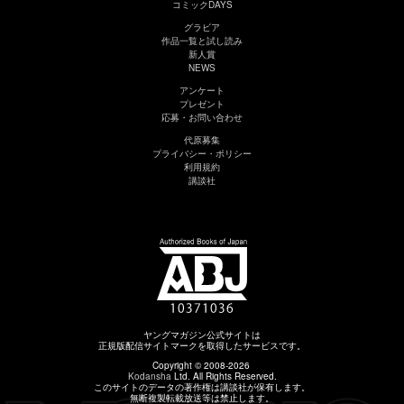
コミックDAYS
グラビア
作品一覧と試し読み
新人賞
NEWS
アンケート
プレゼント
応募・お問い合わせ
代原募集
プライバシー・ポリシー
利用規約
講談社
ヤングマガジン公式サイトは
正規版配信サイトマークを取得したサービスです。
Copyright © 2008-2026
Kodansha
Ltd. All Rights Reserved.
このサイトのデータの著作権は講談社が保有します。
無断複製転載放送等は禁止します。