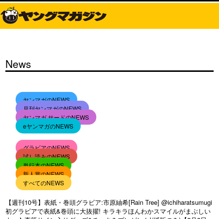
News
ヤンマガのNEWS
月刊ヤンマガのNEWS
ヤンマガ サードのNEWS
eヤンマガのNEWS
グラビアのNEWS
試し読みのNEWS
単行本のNEWS
新人賞のNEWS
すべてのNEWS
【週刊10号】表紙・巻頭グラビア:市原紬希[Rain Tree] @ichiharatsumugi
初グラビアで表紙&巻頭に大抜擢! キラキラほんわかスマイルがまぶしい