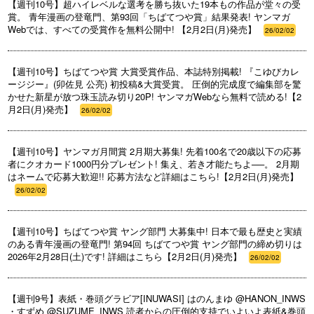
【週刊10号】超ハイレベルな選考を勝ち抜いた19本もの作品が堂々の受
賞。 青年漫画の登竜門、第93回「ちばてつや賞」結果発表! ヤンマガ
Webでは、すべての受賞作を無料公開中! 【2月2日(月)発売】
26/02/02
【週刊10号】ちばてつや賞 大賞受賞作品、本誌特別掲載! 『こゆびカレ
ージジー』(卯佐見 公亮) 初投稿&大賞受賞。 圧倒的完成度で編集部を驚
かせた新星が放つ珠玉読み切り20P! ヤンマガWebなら無料で読める!【2
月2日(月)発売】
26/02/02
【週刊10号】ヤンマガ月間賞 2月期大募集! 先着100名で20歳以下の応募
者にクオカード1000円分プレゼント! 集え、若き才能たちよ──。 2月期
はネームで応募大歓迎!! 応募方法など詳細はこちら!【2月2日(月)発売】
26/02/02
【週刊10号】ちばてつや賞 ヤング部門 大募集中! 日本で最も歴史と実績
のある青年漫画の登竜門! 第94回 ちばてつや賞 ヤング部門の締め切りは
2026年2月28日(土)です! 詳細はこちら【2月2日(月)発売】
26/02/02
【週刊9号】表紙・巻頭グラビア[INUWASI] はのんまゆ @HANON_INWS
・すずめ @SUZUME_INWS 読者からの圧倒的支持でいよいよ表紙&巻頭