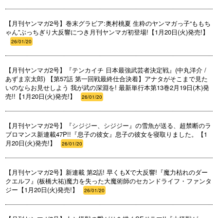
【月刊ヤンマガ2号】巻末グラビア:奥村桃夏 生粋のヤンマガっ子“ももち
ゃん”ぶっちぎり大反響につき月刊ヤンマガ初登場!【1月20日(火)発売!】
26/01/20
【月刊ヤンマガ2号】『テンカイチ 日本最強武芸者決定戦』(中丸洋介 /
あずま京太郎) 【第57話 第一回戦最終仕合決着】アナタがそこまで見た
いのならお見せしよう 我が武の深淵を! 最新単行本第13巻2月19日(木)発
売!!【1月20日(火)発売!】
26/01/20
【月刊ヤンマガ2号】『シジジー、シジジー』の雪魚が送る、超禁断のラ
ブロマンス新連載47P!!『息子の彼女』息子の彼女を寝取りました。【1
月20日(火)発売!】
26/01/20
【月刊ヤンマガ2号】新連載 第2話! 早くもXで大反響!『魔力枯れのダー
クエルフ』(板橋大祐)魔力を失った大魔術師のセカンドライフ・ファンタ
ジー【1月20日(火)発売!】
26/01/20