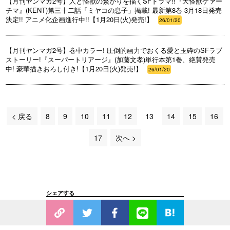
【月刊ヤンマガ2号】人と怪獣の繋がりを描くSFドラマ!!『大怪獣ゲァー
チマ』(KENT)第三十二話「ミヤコの息子」掲載! 最新第8巻 3月18日発売
決定!! アニメ化企画進行中!!【1月20日(火)発売!】
26/01/20
【月刊ヤンマガ2号】巻中カラー! 圧倒的画力でおくる愛と玉砕のSFラブ
ストーリー!『スーパートリアージ』(加藤文孝)単行本第1巻、絶賛発売
中! 豪華描きおろし付き!【1月20日(火)発売!】
26/01/20
< 戻る
8
9
10
11
12
13
14
15
16
17
次へ >
シェアする