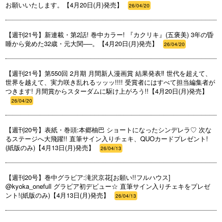
お願いいたします。【4月20日(月)発売】
26/04/20
【週刊21号】新連載・第2話! 巻中カラー! 『カクリキ』(五褒美) 3年の昏
睡から覚めた32歳・元大関──。【4月20日(月)発売】
26/04/20
【週刊21号】第550回 2月期 月間新人漫画賞 結果発表‼ 世代を超えて、
世界を越えて、実力咲き乱れるッッッ!!!! 受賞者にはすべて担当編集者が
つきます! 月間賞からスターダムに駆け上がろう!!【4月20日(月)発売】
26/04/20
【週刊20号】表紙・巻頭:本郷柚巴 ショートになったシンデレラ♡ 次な
るステージへ大飛躍!! 直筆サイン入りチェキ、QUOカードプレゼント!
(紙版のみ)【4月13日(月)発売】
26/04/13
【週刊20号】巻中グラビア:滝沢京花[お願い!!フルハウス]
@kyoka_onefull グラビア初デビュー☆ 直筆サイン入りチェキをプレゼ
ント!(紙版のみ)【4月13日(月)発売】
26/04/13