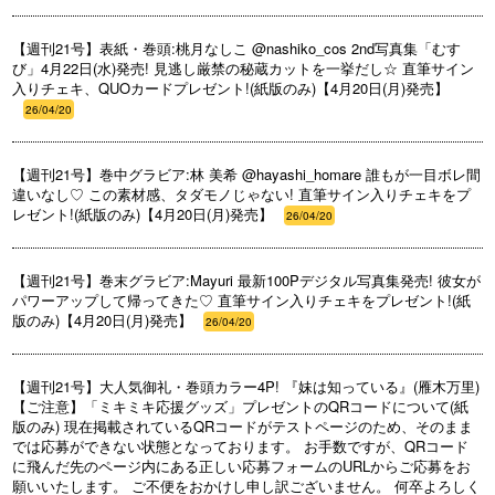
【週刊21号】表紙・巻頭:桃月なしこ @nashiko_cos 2nd写真集「むす
び」4月22日(水)発売! 見逃し厳禁の秘蔵カットを一挙だし☆ 直筆サイン
入りチェキ、QUOカードプレゼント!(紙版のみ)【4月20日(月)発売】
26/04/20
【週刊21号】巻中グラビア:林 美希 @hayashi_homare 誰もが一目ボレ間
違いなし♡ この素材感、タダモノじゃない! 直筆サイン入りチェキをプ
レゼント!(紙版のみ)【4月20日(月)発売】
26/04/20
【週刊21号】巻末グラビア:Mayuri 最新100Pデジタル写真集発売! 彼女が
パワーアップして帰ってきた♡ 直筆サイン入りチェキをプレゼント!(紙
版のみ)【4月20日(月)発売】
26/04/20
【週刊21号】大人気御礼・巻頭カラー4P! 『妹は知っている』(雁木万里)
【ご注意】「ミキミキ応援グッズ」プレゼントのQRコードについて(紙
版のみ) 現在掲載されているQRコードがテストページのため、そのまま
では応募ができない状態となっております。 お手数ですが、QRコード
に飛んだ先のページ内にある正しい応募フォームのURLからご応募をお
願いいたします。 ご不便をおかけし申し訳ございません。 何卒よろしく