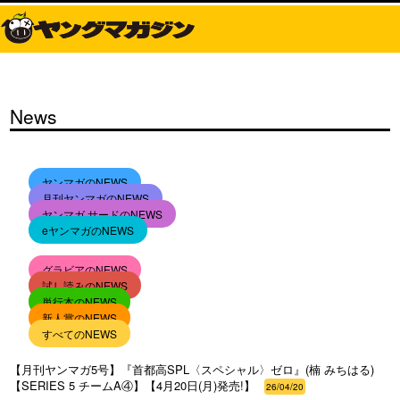
News
ヤンマガのNEWS
月刊ヤンマガのNEWS
ヤンマガ サードのNEWS
eヤンマガのNEWS
グラビアのNEWS
試し読みのNEWS
単行本のNEWS
新人賞のNEWS
すべてのNEWS
【月刊ヤンマガ5号】『首都高SPL〈スペシャル〉ゼロ』(楠 みちはる)
【SERIES 5 チームA④】【4月20日(月)発売!】
26/04/20