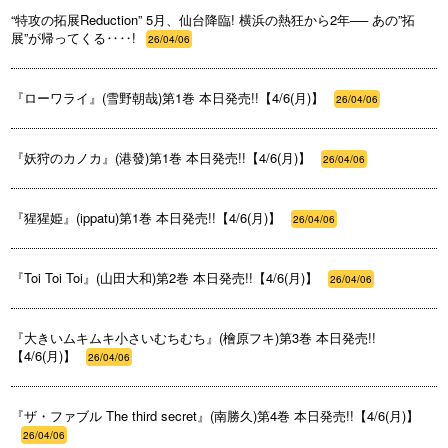
“特攻の拓展Reduction” 5月、仙台降臨! 横浜の熱狂から2年── あの”拓
展”が帰ってくる‥‥!
26/04/06
『ローワライ』(雪野朝哉)第1巻 本日発売!!【4/6(月)】
26/04/06
『妖狩のカノカ』(港發)第1巻 本日発売!!【4/6(月)】
26/04/06
『猩猩姫』(ippatu)第1巻 本日発売!!【4/6(月)】
26/04/06
『Toi Toi Toi』(山田大和)第2巻 本日発売!!【4/6(月)】
26/04/06
『大きいムキムキ小さいむちむち』(檜原フキ)第3巻 本日発売!!
【4/6(月)】
26/04/06
『ザ・ファブル The third secret』(南勝久)第4巻 本日発売!!【4/6(月)】
26/04/06