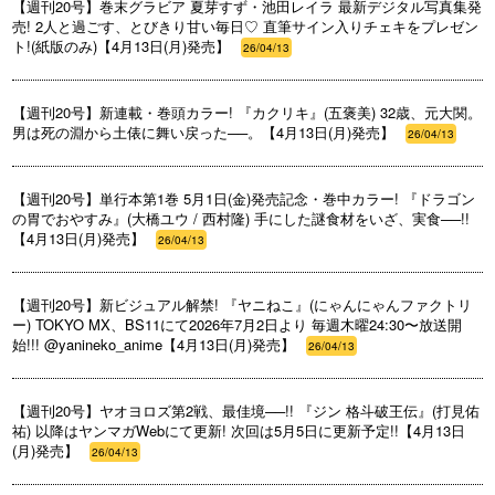
【週刊20号】巻末グラビア 夏芽すず・池田レイラ 最新デジタル写真集発
売! 2人と過ごす、とびきり甘い毎日♡ 直筆サイン入りチェキをプレゼン
ト!(紙版のみ)【4月13日(月)発売】
26/04/13
【週刊20号】新連載・巻頭カラー! 『カクリキ』(五褒美) 32歳、元大関。
男は死の淵から土俵に舞い戻った──。【4月13日(月)発売】
26/04/13
【週刊20号】単行本第1巻 5月1日(金)発売記念・巻中カラー! 『ドラゴン
の胃でおやすみ』(大橋ユウ / 西村隆) 手にした謎食材をいざ、実食──!!
【4月13日(月)発売】
26/04/13
【週刊20号】新ビジュアル解禁! 『ヤニねこ』(にゃんにゃんファクトリ
ー) TOKYO MX、BS11にて2026年7月2日より 毎週木曜24:30〜放送開
始!!! @yanineko_anime【4月13日(月)発売】
26/04/13
【週刊20号】ヤオヨロズ第2戦、最佳境──!! 『ジン 格斗破王伝』(打見佑
祐) 以降はヤンマガWebにて更新! 次回は5月5日に更新予定!!【4月13日
(月)発売】
26/04/13