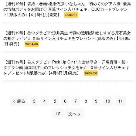
【週刊19号】表紙・巻頭:榎原依那 いなちゃん、初めてのグアム撮! 最高
の情熱ボディをお届け♡ 直筆サイン入りチェキ、QUOカードプレゼン
ト!(紙版のみ)【4月6日(月)発売】
26/04/06
【週刊19号】巻中グラビア:涼井菜生 奇跡の透明感! 眩しすぎる原石美女
の初グラビア☆ 直筆サイン入りチェキをプレゼント!(紙版のみ)【4月6日
(月)発売】
26/04/06
【週刊19号】巻末グラビア Pick Up Girls! 市倉侑季奈・戸塚真琳・碧・
タグラン南 編集部注目のフレッシュ美女を紹介! 直筆サイン入りチェキ
をプレゼント!(紙版のみ)【4月6日(月)発売】
26/04/06
< 戻る
3
4
5
6
7
8
9
10
11
12
次へ >