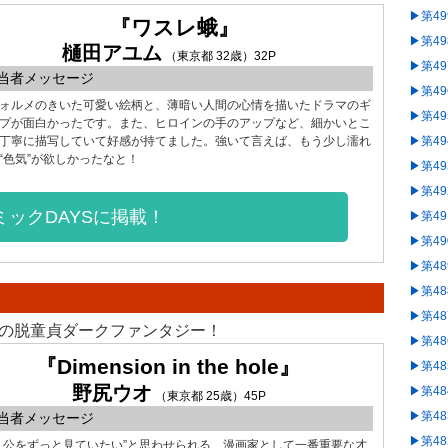
▶︎第4
『ワスレ蛾』
▶︎第4
樋田アユム
（東京都 32歳）32P
▶︎第4
当者メッセージ
▶︎第4
ォルメのきいた可愛い絵柄と、薄暗い人間の心情を描いたドラマのギ
▶︎第4
プが面白かったです。また、ヒロインの手のアップなど、細かいとこ
丁寧に描写していて好感が持てました。強いて言えば、もう少し濡れ
▶︎第4
“色気”が欲しかったなと！
▶︎第4
▶︎第4
ミックDAYSに掲載！
▶︎第4
▶︎第4
▶︎第4
▶︎第4
▶︎第4
魔の脱童貞ダークファンタジー！
▶︎第4
『Dimension in the hole』
▶︎第4
野尻ウオ
▶︎第4
（東京都 25歳）45P
▶︎第4
当者メッセージ
▶︎第4
人公をずっと見ていたい”と思わせられる、漫画家として一番重要な才