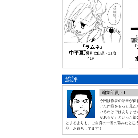
『ラムネ』
『
中平夏翔
和歌山県・21歳
41P
総評
編集部員・T
今回は作者の熱量が伝
けた作品をもっと見た
いるわけではありませ
があるか」といった部
とまるよりも、ご自身の一番の強みだと思
品、お待ちしてます！