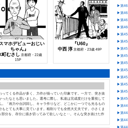
▶︎第4
▶︎第4
▶︎第4
▶︎第4
▶︎第4
▶︎第4
スマホデビューおじい
『U60』
ちゃん』
中西 淳
▶︎第4
京都府・23歳 49P
水町むさし
京都府・22歳
▶︎第4
15P
▶︎第4
▶︎第4
▶︎第4
▶︎第4
▶︎第4
わってくる作品が多く、力作が揃っていた印象です。一方で、突き抜
▶︎第4
かったなとも思いました。選考に際し、私達は完成度だけを重視して
ん。「画力や台詞回し、キャラ作りなど、どこかに一つでも光るもの
▶︎第4
分もとても大事に見ています。粗削りでも全然大丈夫です。小さくま
▶︎第4
う部分を、存分に描き切ってみて欲しいなと‥。そんな突き抜けた作
▶︎第4
▶︎第4