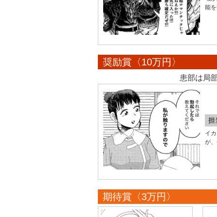
能を
奨励賞〈10万円〉
患部は局部
担
イカ
が、
期待賞〈3万円〉