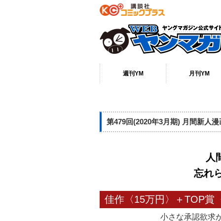
週刊YM
月刊YM
バックナンバー
作品一覧
著者一覧
最新号
NEWS
バックナンバ
作品一覧
著者一覧
最新号
NEWS
第479回(2020年3月期) 月間新人
人
忘れら
佳作〈15万円〉＋TOP賞
小さな承認欲求