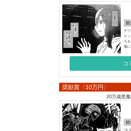
担
デフ
ャッ
ろも
場に
コ
奨励賞〈10万円〉
20万歳悪
担
“主