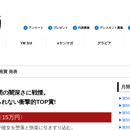
アンケート
プレゼント
代原募集
アシスタント募集
YM 3rd
eヤンマガ
グラビア
ー
バックナンバー
作品一覧
著者一覧
最新号
NEWS
漫画賞 発表
月間
間の闇深さに戦慄。
▶︎第5
れない衝撃的TOP賞!
▶︎第5
▶︎第5
〈15万円〉
▶︎第5
が彼女を堕落と快楽に引きずり込む。
▶︎第5