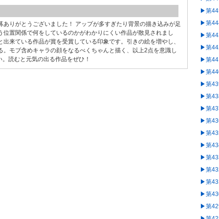
▶︎第4
▶︎第4
募ありがとうございました！ アップが多すぎたり背景の描き込みが足
う位置関係で何をしているのかがわかりにくい作品が散見されまし
▶︎第4
と出来ている作品が賞を受賞している印象です。引きの絵を増やし、
▶︎第4
る。モブ含めキャラの顔をなるべくちゃんと描く、以上2点を意識し
い。読むと元気の出る作品をぜひ！
▶︎第4
▶︎第4
▶︎第4
▶︎第4
▶︎第4
▶︎第4
▶︎第4
▶︎第4
▶︎第4
▶︎第4
▶︎第4
▶︎第4
▶︎第4
▶︎第4