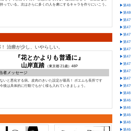
持っている。次はさらに多くの人を虜にするキャラを作りにいこう。
▶︎第4
▶︎第4
▶︎第4
▶︎第4
▶︎第4
▶︎第4
！ 治療が少し、いやらしい。
▶︎第4
『花とかよりも普通に』
▶︎第4
▶︎第4
山岸直踏
（東京都 21歳）48P
▶︎第4
当者メッセージ
▶︎第4
ないと悪化する病。皮肉のきいた設定が最高！ ポエムも長所です
今後は具体的に行動でもがく様も入れていきましょう。
▶︎第4
▶︎第4
▶︎第4
▶︎第4
▶︎第4
▶︎第4
▶︎第4