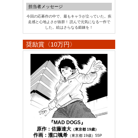
担当者メッセージ
今回の応募作の中で、最もキャラが立っていた。疾
走感と心地よさが抜群！ 読んで元気になる一作で
した。絵はさらなる鍛錬を！
奨励賞〈10万円〉
『MAD DOGS』
原作：佐藤達大
（東京都 19歳）
作画：瀧口颯希
（東京都 19歳）55P