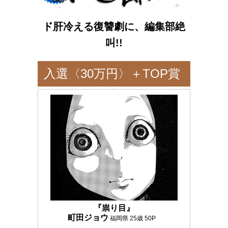
YM 3rd
eヤンマガ
ド肝冷える復讐劇に、編集部絶
最新号
叫!!
グラビア
NEWS
入選〈30万円〉＋TOP賞
試し読み
作品一覧
〈15万円〉
新人賞
著者一覧
バックナンバー
『祟り目』
町田ジョウ
福岡県 25歳 50P