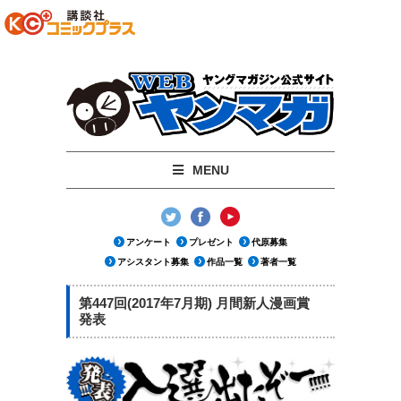
MENU
週刊YM
月刊YM
アンケート
プレゼント
代原募集
最新号
最新号
アシスタント募集
作品一覧
著者一覧
NEWS
NEWS
第447回(2017年7月期) 月間新人漫画賞
発表
作品一覧
作品一覧
著者一覧
著者一覧
バックナンバー
バックナンバー