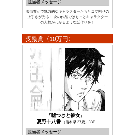
担当者メッセージ
表情豊かで魅力的なキャラクターたちとコマ割りの
上手さが光る！ 次の作品ではもっとキャラクター
の人柄がわかるような話作りを！
奨励賞〈10万円〉
『嘘つきと彼女』
夏野十八番
（熊本県 27歳）33P
担当者メッセージ