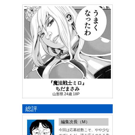
『魔法戦士ミロ』
ちだまさみ
山形県 24歳 18P
総評
編集次長（M）
今回は応募総数こそ、やや少な