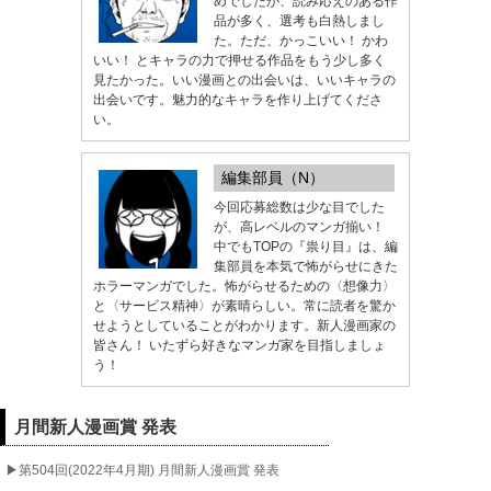
めでしたが、読み応えのある作
品が多く、選考も白熱しまし
た。ただ、かっこいい！ かわ
いい！ とキャラの力で押せる作品をもう少し多く
見たかった。いい漫画との出会いは、いいキャラの
出会いです。魅力的なキャラを作り上げてくださ
い。
編集部員（N）
今回応募総数は少な目でした
が、高レベルのマンガ揃い！
中でもTOPの『祟り目』は、編
集部員を本気で怖がらせにきた
ホラーマンガでした。怖がらせるための〈想像力〉
と〈サービス精神〉が素晴らしい。常に読者を驚か
せようとしていることがわかります。新人漫画家の
皆さん！ いたずら好きなマンガ家を目指しましょ
う！
月間新人漫画賞 発表
▶︎第504回(2022年4月期) 月間新人漫画賞 発表