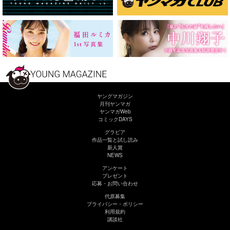
ヤングマガジン
月刊ヤンマガ
ヤンマガWeb
コミックDAYS
グラビア
作品一覧と試し読み
新人賞
NEWS
アンケート
プレゼント
応募・お問い合わせ
代原募集
プライバシー・ポリシー
利用規約
講談社