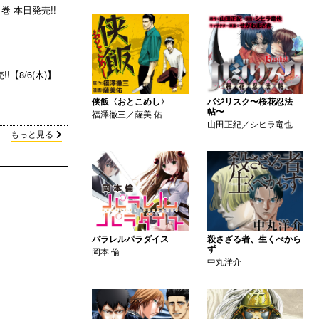
巻 本日発売!!
【8/6(木)】
侠飯〈おとこめし〉
バジリスク〜桜花忍法
帖〜
福澤徹三／薩美 佑
山田正紀／シヒラ竜也
もっと見る
パラレルパラダイス
殺さざる者、生くべから
ず
岡本 倫
中丸洋介