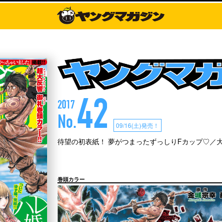
42
2017
No.
09/16(土)発売！
待望の初表紙！ 夢がつまったずっしりFカップ♡／
巻頭カラー