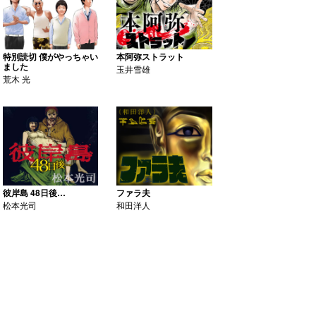
特別読切 僕がやっちゃい
本阿弥ストラット
ました
玉井雪雄
荒木 光
彼岸島 48日後…
ファラ夫
松本光司
和田洋人