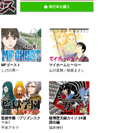
単行本を購入
MFゴースト
マイホームヒーロー
しげの秀一
山川直輝／朝基まさし
監獄学園〈プリズンスク
賭博堕天録カイジ 24億
ール〉
脱出編
平本アキラ
福本伸行