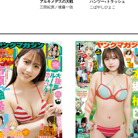
アルキメデスの大戦
ハンツー×トラッシュ
三田紀房／後藤一信
こばやしひよこ