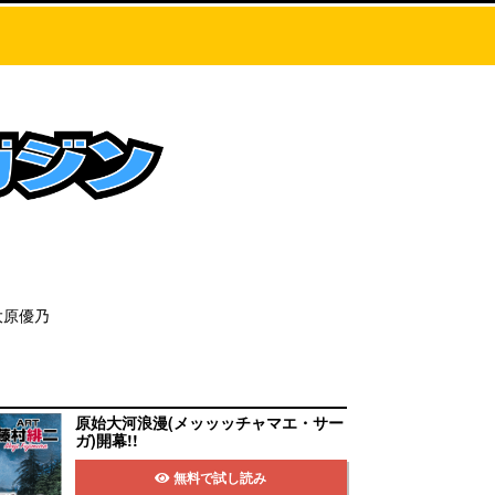
大原優乃
原始大河浪漫(メッッッチャマエ・サー
ガ)開幕!!
無料で試し読み