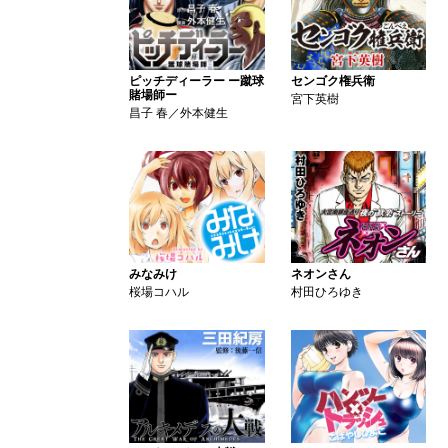
ピッチディーラー ー蹴球
センゴク権兵衛
賭場師ー
宮下英樹
昌子 春／外本健生
みなみけ
ネオンさん
桜場コハル
村田ひろゆき