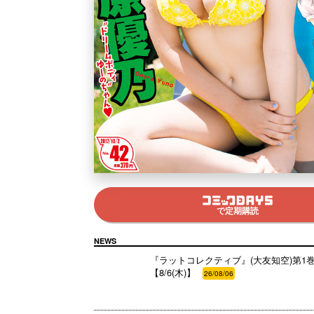
で定期購読
NEWS
『ラットコレクティブ』(大友知空)第1巻 
【8/6(木)】
26/08/06