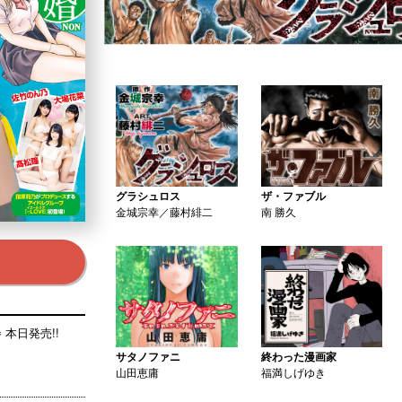
グラシュロス
ザ・ファブル
金城宗幸／藤村緋二
南 勝久
本日発売!!
サタノファニ
終わった漫画家
山田恵庸
福満しげゆき