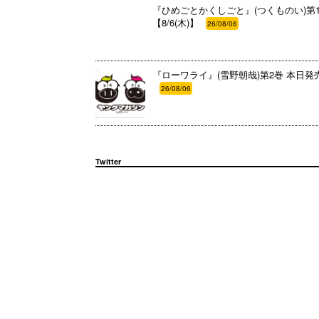
『ひめごとかくしごと』(つくものい)第1
【8/6(木)】
26/08/06
『ローワライ』(雪野朝哉)第2巻 本日発売!!
26/08/06
Twitter