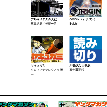
アルキメデスの大戦
ORIGIN〈オリジン〉
三田紀房／後藤一信
Boichi
ヤキュガミ
川柳少女 出張版
クロマツテツロウ／次 恒
五十嵐正邦
一