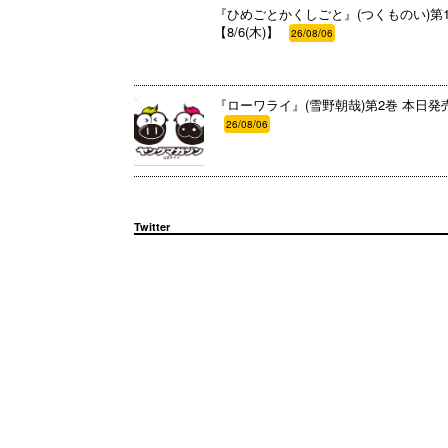
『ひめごとかくしごと』(つくものい)第1
【8/6(木)】
26/08/06
『ローワライ』(雪野朝哉)第2巻 本日発売!!
26/08/06
Twitter