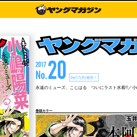
20
2017
No.
04/17(月)発売！
永遠のミューズ、こじはる ついにラスト水着!!／小嶋
巻頭カラー