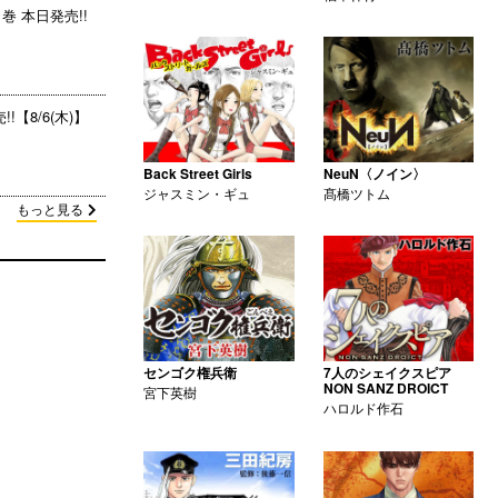
巻 本日発売!!
【8/6(木)】
Back Street Girls
NeuN〈ノイン〉
ジャスミン・ギュ
髙橋ツトム
もっと見る
センゴク権兵衛
7人のシェイクスピア
NON SANZ DROICT
宮下英樹
ハロルド作石