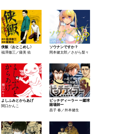
侠飯〈おとこめし〉
ソウナンですか？
福澤徹三／薩美 佑
岡本健太郎／さがら梨々
よしふみとからあげ
ピッチディーラー ー蹴球
賭場師ー
関口かんこ
昌子 春／外本健生