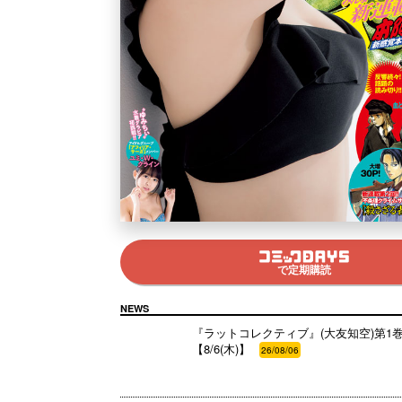
で定期購読
NEWS
『ラットコレクティブ』(大友知空)第1巻 
【8/6(木)】
26/08/06