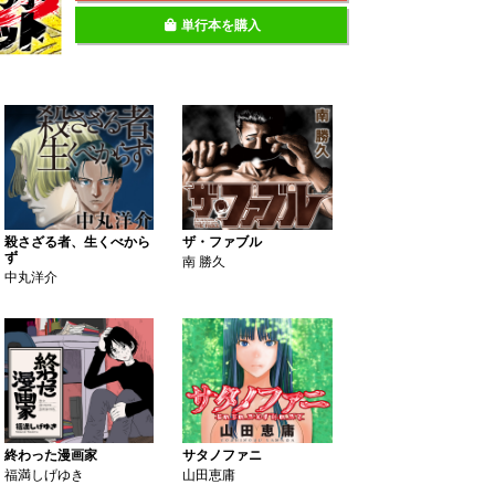
単行本を購入
殺さざる者、生くべから
ザ・ファブル
ず
南 勝久
中丸洋介
終わった漫画家
サタノファニ
福満しげゆき
山田恵庸