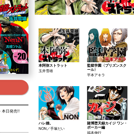
本阿弥ストラット
監獄学園〈プリズンスク
ール〉
玉井雪雄
平本アキラ
本日発売!!
ハレ婚。
賭博堕天録カイジ ワン・
ポーカー編
NON／手塚だい
福本伸行