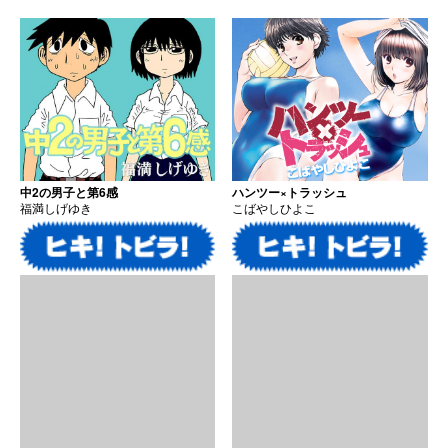
中2の男子と第6感
ハンツー×トラッシュ
福満しげゆき
こばやしひよこ