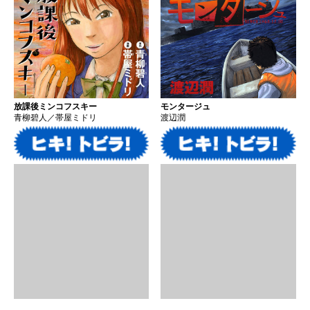
放課後ミンコフスキー
モンタージュ
青柳碧人／帯屋ミドリ
渡辺潤