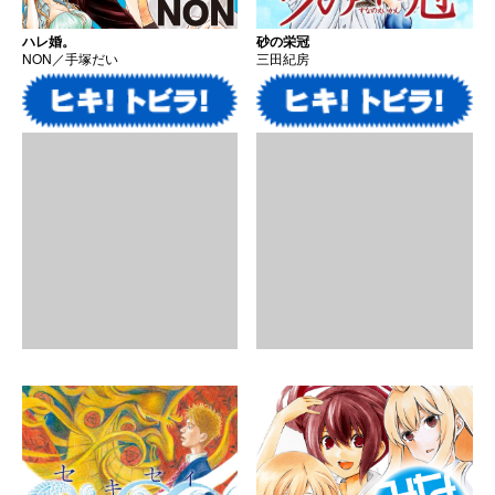
ハレ婚。
砂の栄冠
NON／手塚だい
三田紀房