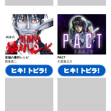
至福の暴対レシピ
PACT
西条真二
久慈進之介