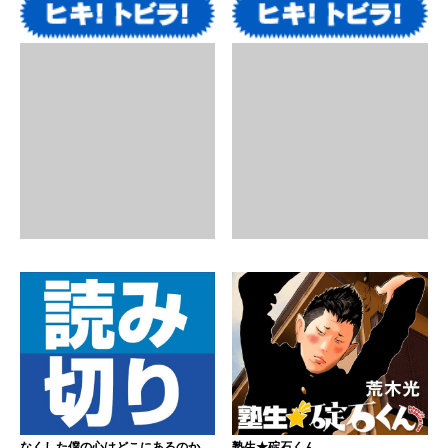
なくした僕の心はどこにあるのか
塾生★碇石くん