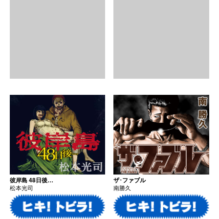
彼岸島 48日後…
ザ･ファブル
松本光司
南勝久