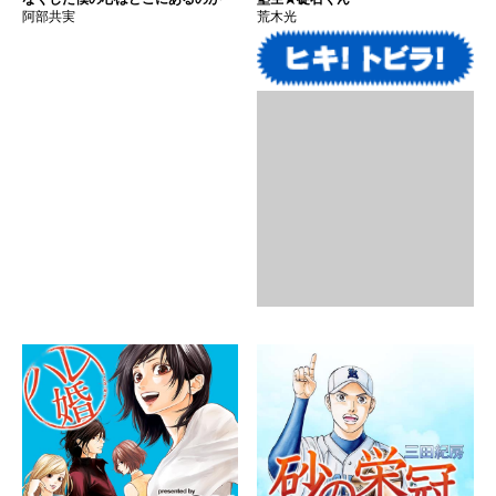
阿部共実
荒木光