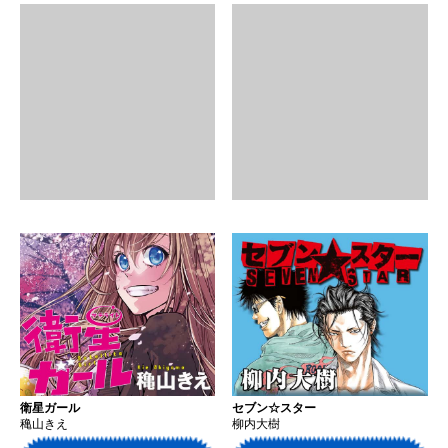
衛星ガール
セブン☆スター
穐山きえ
柳内大樹