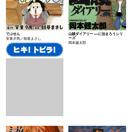
でぶせん
山賊ダイアリー ××に泊まろうシリ
ーズ
安童夕馬／朝基まさし
岡本健太郎