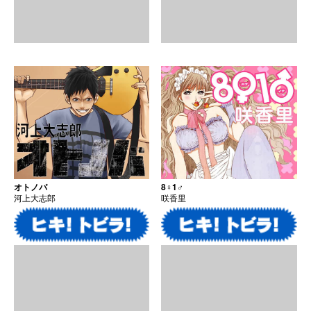
オトノバ
8♀1♂
河上大志郎
咲香里