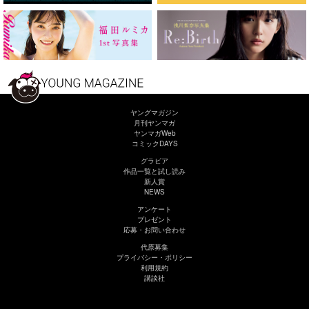
ヤングマガジン
月刊ヤンマガ
ヤンマガWeb
コミックDAYS
グラビア
作品一覧と試し読み
新人賞
NEWS
アンケート
プレゼント
応募・お問い合わせ
代原募集
プライバシー・ポリシー
利用規約
講談社