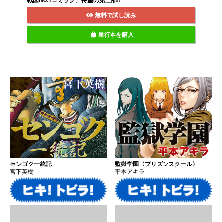
無料で試し読み
単行本を購入
センゴク一統記
監獄学園〈プリズンスクール〉
宮下英樹
平本アキラ