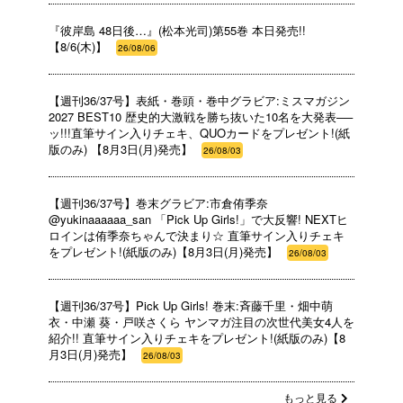
『彼岸島 48日後…』(松本光司)第55巻 本日発売!!
【8/6(木)】
26/08/06
【週刊36/37号】表紙・巻頭・巻中グラビア:ミスマガジン
2027 BEST10 歴史的大激戦を勝ち抜いた10名を大発表──
ッ!!!直筆サイン入りチェキ、QUOカードをプレゼント!(紙
版のみ) 【8月3日(月)発売】
26/08/03
【週刊36/37号】巻末グラビア:市倉侑季奈
@yukinaaaaaa_san 「Pick Up Girls!」で大反響! NEXTヒ
ロインは侑季奈ちゃんで決まり☆ 直筆サイン入りチェキ
をプレゼント!(紙版のみ)【8月3日(月)発売】
26/08/03
【週刊36/37号】Pick Up Girls! 巻末:斉藤千里・畑中萌
衣・中瀬 葵・戸咲さくら ヤンマガ注目の次世代美女4人を
紹介!! 直筆サイン入りチェキをプレゼント!(紙版のみ)【8
月3日(月)発売】
26/08/03
もっと見る