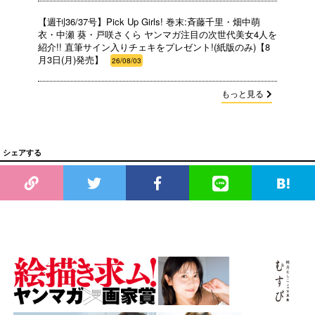
【週刊36/37号】Pick Up Girls! 巻末:斉藤千里・畑中萌
衣・中瀬 葵・戸咲さくら ヤンマガ注目の次世代美女4人を
紹介!! 直筆サイン入りチェキをプレゼント!(紙版のみ)【8
月3日(月)発売】
26/08/03
もっと見る
シェアする