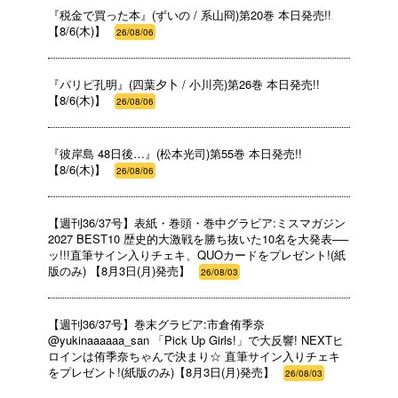
『税金で買った本』(ずいの / 系山冏)第20巻 本日発売!!
【8/6(木)】
26/08/06
『パリピ孔明』(四葉夕卜 / 小川亮)第26巻 本日発売!!
【8/6(木)】
26/08/06
『彼岸島 48日後…』(松本光司)第55巻 本日発売!!
【8/6(木)】
26/08/06
【週刊36/37号】表紙・巻頭・巻中グラビア:ミスマガジン
2027 BEST10 歴史的大激戦を勝ち抜いた10名を大発表──
ッ!!!直筆サイン入りチェキ、QUOカードをプレゼント!(紙
版のみ) 【8月3日(月)発売】
26/08/03
【週刊36/37号】巻末グラビア:市倉侑季奈
@yukinaaaaaa_san 「Pick Up Girls!」で大反響! NEXTヒ
ロインは侑季奈ちゃんで決まり☆ 直筆サイン入りチェキ
をプレゼント!(紙版のみ)【8月3日(月)発売】
26/08/03