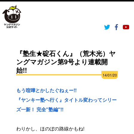
『塾生★碇石くん』（荒木光）ヤ
ングマガジン第9号より連載開
始!!
14/01/20
もう喧嘩とかしたぐねぇー!!
『ヤンキー塾へ行く』タイトル変わってシリー
ズ一新！ 完全"塾編"!!
わりかし、ほのぼの路線かもね!