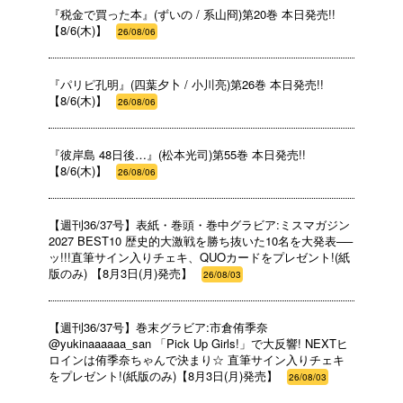
『税金で買った本』(ずいの / 系山冏)第20巻 本日発売!!
【8/6(木)】
26/08/06
『パリピ孔明』(四葉夕卜 / 小川亮)第26巻 本日発売!!
【8/6(木)】
26/08/06
『彼岸島 48日後…』(松本光司)第55巻 本日発売!!
【8/6(木)】
26/08/06
【週刊36/37号】表紙・巻頭・巻中グラビア:ミスマガジン
2027 BEST10 歴史的大激戦を勝ち抜いた10名を大発表──
ッ!!!直筆サイン入りチェキ、QUOカードをプレゼント!(紙
版のみ) 【8月3日(月)発売】
26/08/03
【週刊36/37号】巻末グラビア:市倉侑季奈
@yukinaaaaaa_san 「Pick Up Girls!」で大反響! NEXTヒ
ロインは侑季奈ちゃんで決まり☆ 直筆サイン入りチェキ
をプレゼント!(紙版のみ)【8月3日(月)発売】
26/08/03