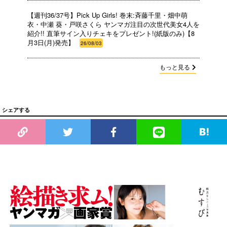
【週刊36/37号】Pick Up Girls! 巻末:斉藤千里・畑中萌
衣・中瀬 葵・戸咲さくら ヤンマガ注目の次世代美女4人を
紹介!! 直筆サイン入りチェキをプレゼント!(紙版のみ)【8
月3日(月)発売】
26/08/03
もっと見る
シェアする