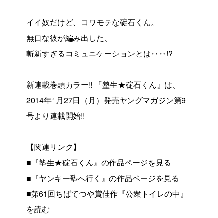
イイ奴だけど、コワモテな碇石くん。
無口な彼が編み出した、
斬新すぎるコミュニケーションとは‥‥!?
新連載巻頭カラー!! 『塾生★碇石くん』は、
2014年1月27日（月）発売ヤングマガジン第9
号より連載開始!!
【関連リンク】
■『塾生★碇石くん』の作品ページ
を見る
■『ヤンキー塾へ行く』の作品ページ
を見る
■第61回ちばてつや賞佳作『公衆トイレの中』
を読む