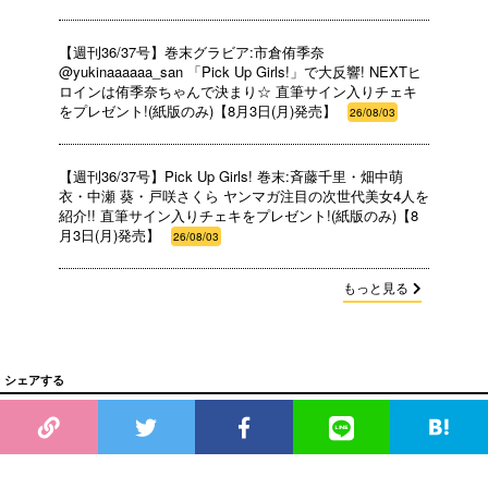
【週刊36/37号】巻末グラビア:市倉侑季奈
@yukinaaaaaa_san 「Pick Up Girls!」で大反響! NEXTヒ
ロインは侑季奈ちゃんで決まり☆ 直筆サイン入りチェキ
をプレゼント!(紙版のみ)【8月3日(月)発売】
26/08/03
【週刊36/37号】Pick Up Girls! 巻末:斉藤千里・畑中萌
衣・中瀬 葵・戸咲さくら ヤンマガ注目の次世代美女4人を
紹介!! 直筆サイン入りチェキをプレゼント!(紙版のみ)【8
月3日(月)発売】
26/08/03
もっと見る
シェアする