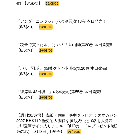
売!!【8/6(木)】
26/08/06
『アンダーニンジャ』(花沢健吾)第18巻 本日発売!!
【8/6(木)】
26/08/06
『税金で買った本』(ずいの / 系山冏)第20巻 本日発売!!
【8/6(木)】
26/08/06
『パリピ孔明』(四葉夕卜 / 小川亮)第26巻 本日発売!!
【8/6(木)】
26/08/06
『彼岸島 48日後…』(松本光司)第55巻 本日発売!!
【8/6(木)】
26/08/06
【週刊36/37号】表紙・巻頭・巻中グラビア:ミスマガジン
2027 BEST10 歴史的大激戦を勝ち抜いた10名を大発表──
ッ!!!直筆サイン入りチェキ、QUOカードをプレゼント!(紙
版のみ) 【8月3日(月)発売】
26/08/03