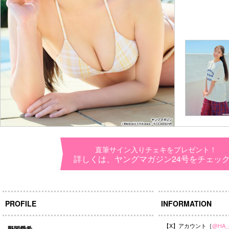
直筆サイン入りチェキをプレゼント！
詳しくは、ヤングマガジン24号をチェッ
PROFILE
INFORMATION
【X】アカウント［
@HA_
野間愛希