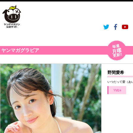
毎週
月曜
ヤンマガグラビア
更新!!
野間愛希
いつだって愛（あ
YM24