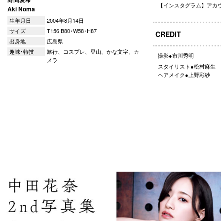
【インスタグラム】アカ
Aki Noma
生年月日
2004年8月14日
サイズ
T156 B80･W58･H87
CREDIT
出身地
広島県
趣味･特技
旅行、コスプレ、登山、かな文字、カ
撮影●市川秀明
メラ
スタイリスト●松村麻生
ヘアメイク●上野彩紗