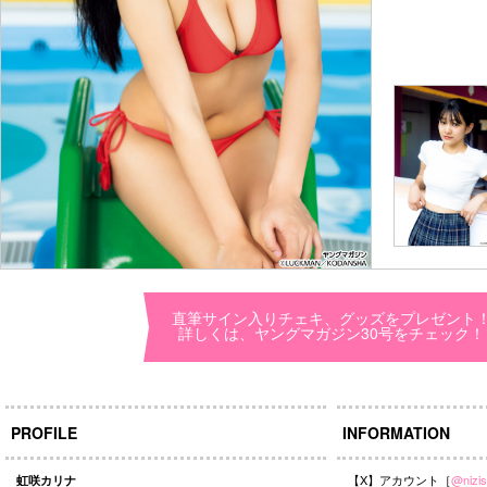
直筆サイン入りチェキ、グッズをプレゼント
詳しくは、ヤングマガジン30号をチェック！
PROFILE
INFORMATION
【X】アカウント［
@nizis
虹咲カリナ