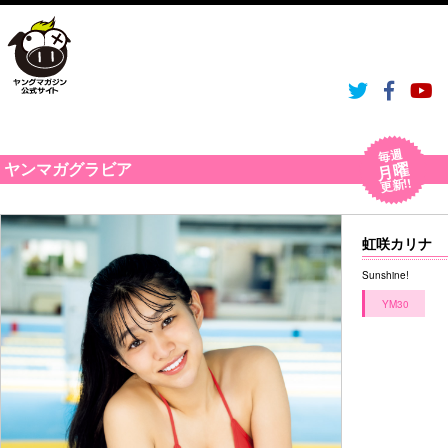
毎週
月曜
ヤンマガグラビア
更新!!
虹咲カリナ
Sunshine!
YM30