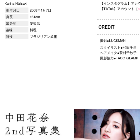
Karina Nizisaki
【インスタグラム】アカ
【TikTok】アカウント［
n
生年月日
2008年1月7日
身長
161cm
出身地
愛知県
CREDIT
趣味
料理
特技
ブラジリアン柔術
撮影●LUCKMAN
スタイリスト●和田千星
ヘアメイク●萩村千紗子
撮影協力●TACO GLAMP T