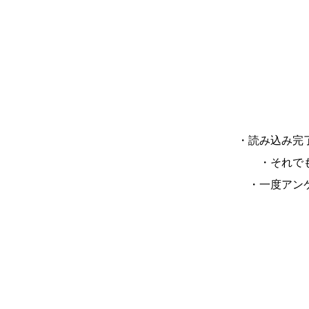
第556回(
・読み込み完
アップローダーで原稿ファイル
・それで
個人情報は原稿返却と受賞のご
・一度アン
個人情報取り扱いについて
※
LINEからも応募できます。
LINE応募についてはこちら！