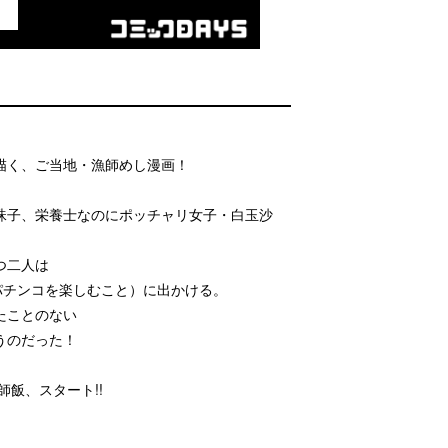
描く、ご当地・漁師めし漫画！
珠子、栄養士なのにポッチャリ女子・白玉沙
つ二人は
パチンコを楽しむこと）に出かける。
たことのない
うのだった！
師飯、スタート!!