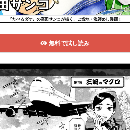
『たべるダケ』の高田サンコが描く、ご当地・漁師めし漫画！
無料で試し読み