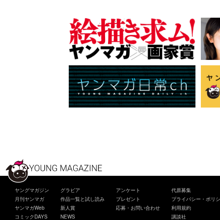
ヤングマガジン
グラビア
アンケート
代原募集
月刊ヤンマガ
作品一覧と試し読み
プレゼント
プライバシー・ポリ
ヤンマガWeb
新人賞
応募・お問い合わせ
利用規約
コミックDAYS
NEWS
講談社