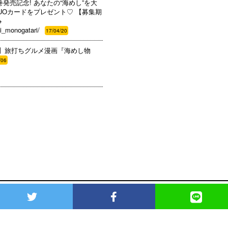
巻発売記念! あなたの“海めし”を大
製QUOカードをプレゼント♡ 【募集期
→
i_monogatari/
17/04/20
】旅打ちグルメ漫画『海めし物
/06