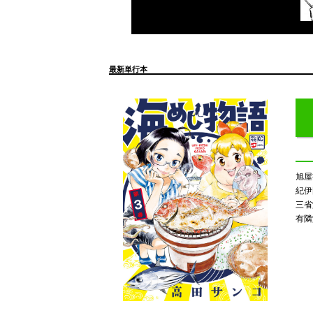
最新単行本
旭
紀伊
三
有