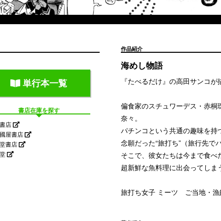
作品紹介
海めし物語
『たべるだけ』の高田サンコが
単行本一覧
偏食家のスチュワーデス・赤桐
書店在庫を探す
奈々。
屋書店
パチンコという共通の趣味を持
國屋書店
念願だった“旅打ち”（旅行先で
省堂書店
隣堂
そこで、彼女たちは今まで食べ
超新鮮な魚料理に出会ってしま
旅打ち女子 ミーツ ご当地・漁