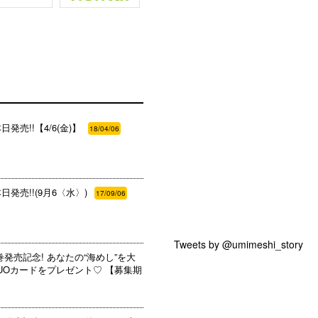
発売!!【4/6(金)】
18/04/06
発売!!(9月6〈水〉)
17/09/06
Tweets by @umimeshi_story
巻発売記念! あなたの“海めし”を大
製QUOカードをプレゼント♡ 【募集期