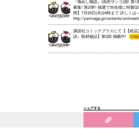
『海めし物語』(高田サンコ)祝! 第1
募集! 第2弾!! 抽選で30名様に特
間】7月20日(木)24時まで 詳しくは
http://yanmaga.jp/contents/umimesh
講談社コミックプラスにて【【絶品
語』取材秘話】第3回 掲載中!
17/02
シェアする