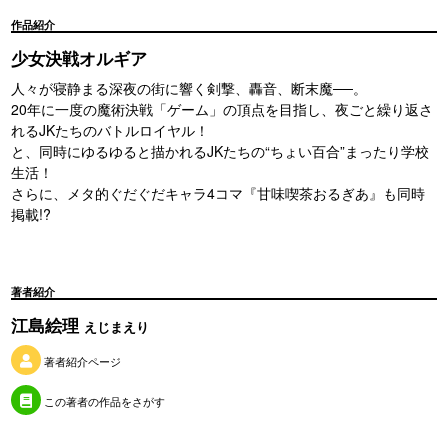
作品紹介
少女決戦オルギア
人々が寝静まる深夜の街に響く剣撃、轟音、断末魔──。
20年に一度の魔術決戦「ゲーム」の頂点を目指し、夜ごと繰り返さ
れるJKたちのバトルロイヤル！
と、同時にゆるゆると描かれるJKたちの“ちょい百合”まったり学校
生活！
さらに、メタ的ぐだぐだキャラ4コマ『甘味喫茶おるぎあ』も同時
掲載!?
著者紹介
江島絵理
えじまえり
著者紹介ページ
この著者の作品をさがす