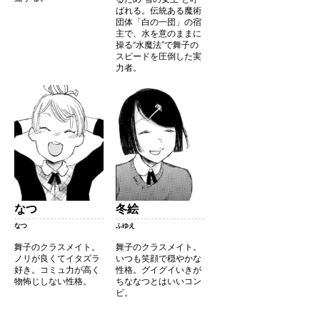
ばれる。伝統ある魔術
団体「白の一団」の宿
主で、水を意のままに
操る“水魔法”で舞子の
スピードを圧倒した実
力者。
なつ
冬絵
なつ
ふゆえ
舞子のクラスメイト。
舞子のクラスメイト。
ノリが良くてイタズラ
いつも笑顔で穏やかな
好き。コミュ力が高く
性格。グイグイいきが
物怖じしない性格。
ちななつとはいいコン
ビ。