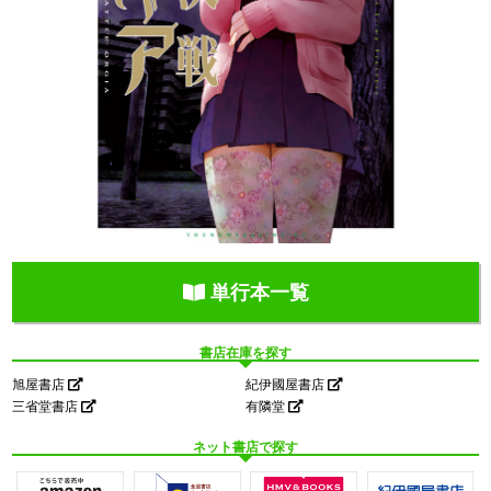
単行本一覧
書店在庫を探す
旭屋書店
紀伊國屋書店
三省堂書店
有隣堂
ネット書店で探す