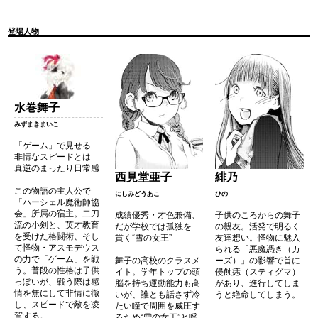
登場人物
水巻舞子
みずまきまいこ
「ゲーム」で見せる
非情なスピードとは
真逆のまったり日常感
西見堂亜子
緋乃
この物語の主人公で
にしみどうあこ
ひの
「ハーシェル魔術師協
会」所属の宿主。二刀
成績優秀・才色兼備、
子供のころからの舞子
流の小剣と、英才教育
だが学校では孤独を
の親友。活発で明るく
を受けた格闘術、そし
貫く“雪の女王”
友達想い。怪物に魅入
て怪物・アスモデウス
られる「悪魔憑き（カ
の力で「ゲーム」を戦
舞子の高校のクラスメ
ーズ）」の影響で首に
う。普段の性格は子供
イト。学年トップの頭
侵蝕痣（スティグマ）
っぽいが、戦う際は感
脳を持ち運動能力も高
があり、進行してしま
情を無にして非情に徹
いが、誰とも話さず冷
うと絶命してしまう。
し、スピードで敵を凌
たい瞳で周囲を威圧す
駕する。
るため“雪の女王”と呼