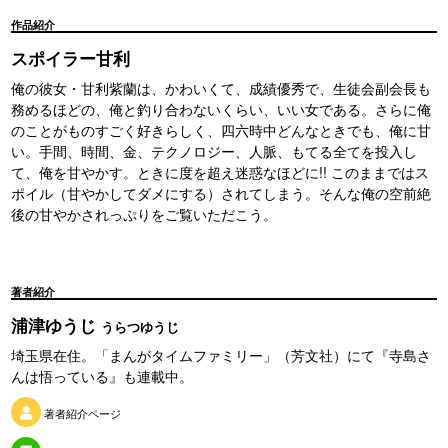
作品紹介
スポイラー甘利
俺の彼女・甘利紫蘭は、かわいくて、成績優秀で、生徒会副会長も
務めるほどの、俺と釣り合わないくらい、いい女である。さらに俺
のことがものすごく好きらしく、四六時中どんなときでも、俺に甘
い。手間、時間、金、テクノロジー、人脈、もてる全てを投入し
て、俺を甘やかす。ときに度を超え迷惑なほどに!! このままではス
ポイル（甘やかしてダメにする）されてしまう。そんな俺の空前絶
後の甘やかされっぷりをご覧いただこう。
著者紹介
浦津ゆうじ
うらつゆうじ
埼玉県在住。「まんがタイムファミリー」（芳文社）にて『寺島さ
んは悟っている』も連載中。
著者紹介ページ