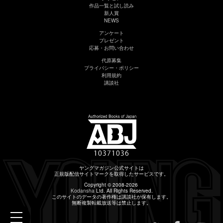
作品一覧と試し読み
新人賞
NEWS
アンケート
プレゼント
応募・お問い合わせ
代原募集
プライバシー・ポリシー
利用規約
講談社
ヤングマガジン公式サイトは
正規版配信サイトマークを取得したサービスです。
Copyright © 2008-2026
Kodansha
Ltd. All Rights Reserved.
このサイトのデータの著作権は講談社が保有します。
無断複製転載放送等は禁止します。
toggle