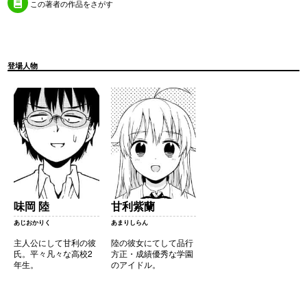
この著者の作品をさがす
登場人物
味岡 陸
甘利紫蘭
あじおかりく
あまりしらん
主人公にして甘利の彼
陸の彼女にてして品行
氏。平々凡々な高校2
方正・成績優秀な学園
年生。
のアイドル。