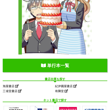
単行本一覧
書店在庫を探す
旭屋書店
紀伊國屋書店
三省堂書店
有隣堂
ネット書店で探す