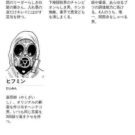
団のリーダーらしき白
下格闘技界のチャンピ
銃や爆薬、あらゆるブ
髪の爺さん。入れ墨の
オンらしき男。ケンカ
ツの調達能力に長け
皮だけキレイにはがす
無敵。素手で悪党ども
る。4人のうち、唯
芸当を持つ。
を潰しまくる。
一、関西弁をしゃべる
男。
ヒフミン
ひふみん
薬罪師（やくざい
し）。オリジナルの劇
薬を作り出すヘンテコ
男。いつも同じ言葉を
3回繰り返すクセを持
つ。