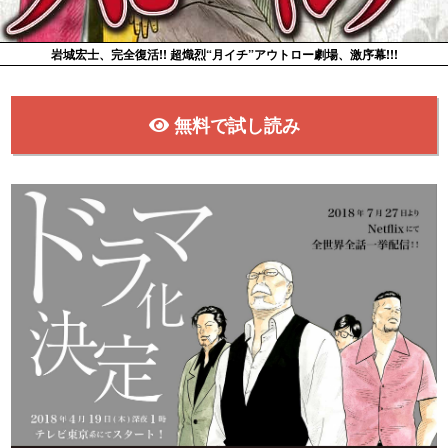
岩城宏士、完全復活!! 超熾烈“月イチ”アウトロー劇場、激序幕!!!
無料で試し読み