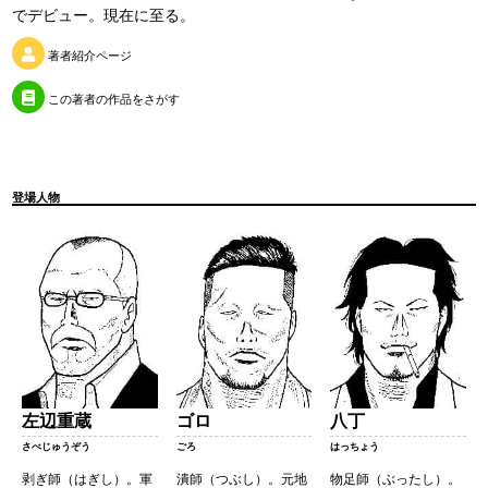
でデビュー。現在に至る。
著者紹介ページ
この著者の作品をさがす
登場人物
左辺重蔵
ゴロ
八丁
さべじゅうぞう
ごろ
はっちょう
剥ぎ師（はぎし）。軍
潰師（つぶし）。元地
物足師（ぶったし）。