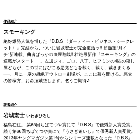
作品紹介
スモーキング
絶好爆発人気を博した『D.B.S 〈ダーティー・ビジネス・シークレ
ット〉』完結から、ついに岩城宏士が完全復活ッ!! 超熱望“月イ
チ”新連載、曲者ばっかの血煙遊戯!! 壮絶最新作『スモーキング』の
連載がスタート──。左辺ジィ、ゴロ、八丁、ヒフミンの4匹の殺し
屋どもが、この世にはびこる悪党どもを裁く、裁く、裁きまくる
──。月に一度の超絶アウトロー劇場が、ここに幕を開ける。悪党
の皆様方、お命頂戴致します。乞うご期待♪
著者紹介
岩城宏士
いわきひろし
福島在住。 第65回ちばてつや賞にて『D.B.S』で優秀新人賞受賞。
続く第66回ちばてつや賞にて『うさぎ追いし』で優秀新人賞受賞。
2013年ヤングマガジン第1号からシリーズ連載となった『D.B.S』