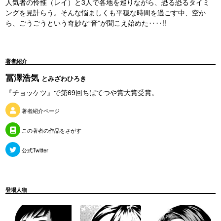
人気者の怜惟（レイ）と3人で各地を巡りながら、恐る恐るタイミ
ングを見計らう。そんな悩ましくも平穏な時間を過ごす中、空か
ら、ごうごうという奇妙な“音”が聞こえ始めた‥‥!!
著者紹介
冨澤浩気
とみざわひろき
『チョッケツ』で第69回ちばてつや賞大賞受賞。
著者紹介ページ
この著者の作品をさがす
公式Twitter
登場人物