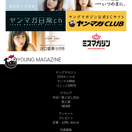
ヤングマガジン
月刊ヤンマガ
ヤンマガWeb
コミックDAYS
グラビア
作品一覧と試し読み
新人賞
NEWS
アンケート
プレゼント
応募・お問い合わせ
代原募集