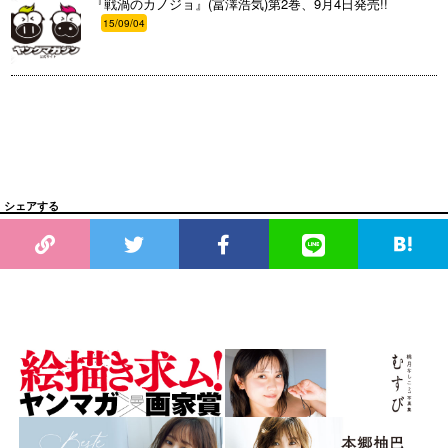
『戦渦のカノジョ』(冨澤浩気)第2巻、9月4日発売!!
15/09/04
シェアする