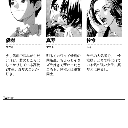
優樹
真琴
怜惟
ユウキ
マコト
レイ
少し気弱で悩みがちだ
明るくカワイイ優樹の
学年の人気者で、「怜
けれど、芯のところは
同級生。ちょっとイタ
惟様」とまで呼ばれて
しっかりしている高校
ズラ好きで変わったと
いる気の強い女子。真
2年生。真琴のことが
ころも。怜惟とは親友
琴とは仲良し。
好き。
同士。
Twitter