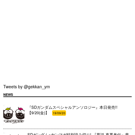
Tweets by @gekkan_ym
NEWS
『SDガンダムスペシャルアンソロジー』本日発売!!
【9/20(金)】
19/09/20
SDガンダム×ヤンマガ特別読み切り! 『異説 真悪参伝～黄