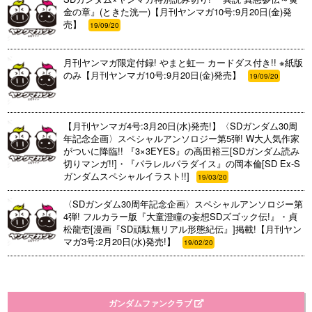
金の章』(ときた洸一)【月刊ヤンマガ10号:9月20日(金)発
売】
19/09/20
月刊ヤンマガ限定付録! やまと虹一 カードダス付き!! ※紙版
のみ【月刊ヤンマガ10号:9月20日(金)発売】
19/09/20
【月刊ヤンマガ4号:3月20日(水)発売!】〈SDガンダム30周
年記念企画〉スペシャルアンソロジー第5弾! W大人気作家
がついに降臨!! 『3×3EYES』の高田裕三[SDガンダム読み
切りマンガ!!]・『パラレルパラダイス』の岡本倫[SD Ex-S
ガンダムスペシャルイラスト!!]
19/03/20
〈SDガンダム30周年記念企画〉スペシャルアンソロジー第
4弾! フルカラー版『大童澄瞳の妄想SDズゴック伝!』・貞
松龍壱[漫画『SD頑駄無リアル形態紀伝』]掲載!【月刊ヤン
マガ3号:2月20日(水)発売!】
19/02/20
ガンダムファンクラブ