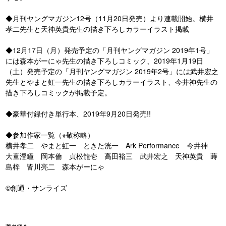
◆月刊ヤングマガジン12号（11月20日発売）より連載開始。横井
孝二先生と天神英貴先生の描き下ろしカラーイラスト掲載
◆12月17日（月）発売予定の「月刊ヤングマガジン 2019年1号」
には森本がーにゃ先生の描き下ろしコミック、2019年1月19日
（土）発売予定の「月刊ヤングマガジン 2019年2号」には武井宏之
先生とやまと虹一先生の描き下ろしカラーイラスト、今井神先生の
描き下ろしコミックが掲載予定。
◆豪華付録付き単行本、2019年9月20日発売!!
◆参加作家一覧（※敬称略）
横井孝二 やまと虹一 ときた洸一 Ark Performance 今井神
大童澄瞳 岡本倫 貞松龍壱 高田裕三 武井宏之 天神英貴 蒔
島梓 皆川亮二 森本がーにゃ
©創通・サンライズ