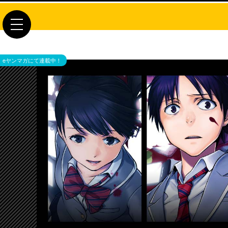
toggle
navigation
eヤンマガにて連載中！