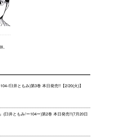
教師。
-104-/臼井ともみ)第3巻 本日発売!!【2/20(火)】
』(臼井ともみ/ー104ー)第2巻 本日発売!!(7月20日