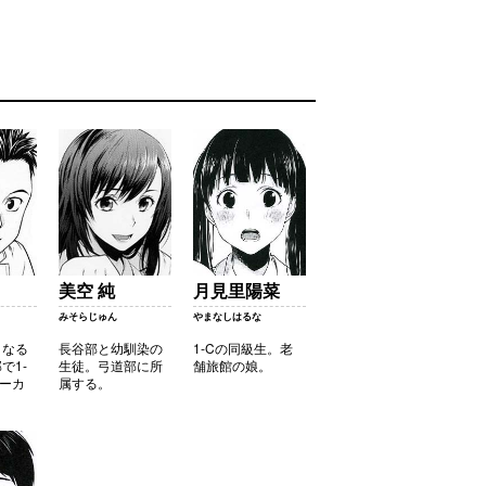
美空 純
月見里陽菜
みそらじゅん
やまなしはるな
くなる
長谷部と幼馴染の
1-Cの同級生。老
で1-
生徒。弓道部に所
舗旅館の娘。
メーカ
属する。