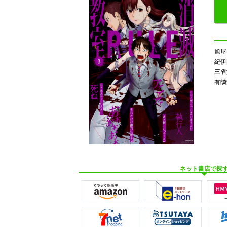
旭
紀伊
三
有
ネット書店で探