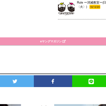
Rule ー消滅教室ー(臼
〈火〉)
16/12/20
eヤングマガジン