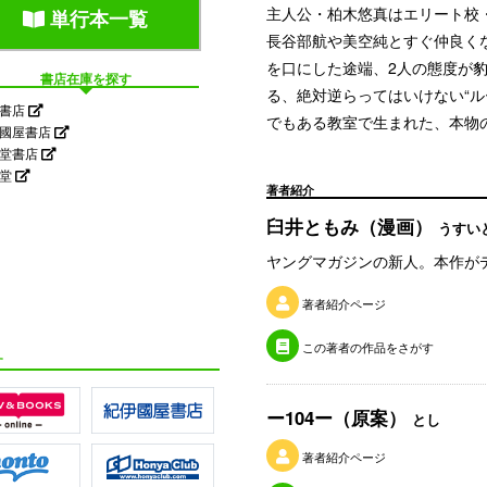
主人公・柏木悠真はエリート校
単行本一覧
長谷部航や美空純とすぐ仲良く
を口にした途端、2人の態度が豹
書店在庫を探す
る、絶対逆らってはいけない“ルー
屋書店
でもある教室で生まれた、本物の
國屋書店
省堂書店
隣堂
著者紹介
臼井ともみ（漫画）
うすい
ヤングマガジンの新人。本作が
著者紹介ページ
この著者の作品をさがす
す
ー104ー（原案）
とし
著者紹介ページ