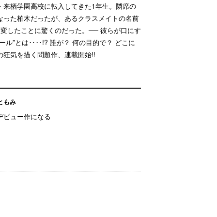
・来栖学園高校に転入してきた1年生。隣席の
なった柏木だったが、あるクラスメイトの名前
変したことに驚くのだった。── 彼らが口にす
ル”とは‥‥!? 誰が？ 何の目的で？ どこに
狂気を描く問題作、連載開始!!
ともみ
デビュー作になる