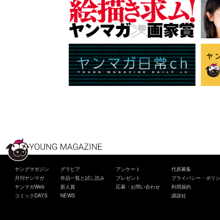
ヤングマガジン
グラビア
アンケート
代原募集
月刊ヤンマガ
作品一覧と試し読み
プレゼント
プライバシー・ポリ
ヤンマガWeb
新人賞
応募・お問い合わせ
利用規約
コミックDAYS
NEWS
講談社