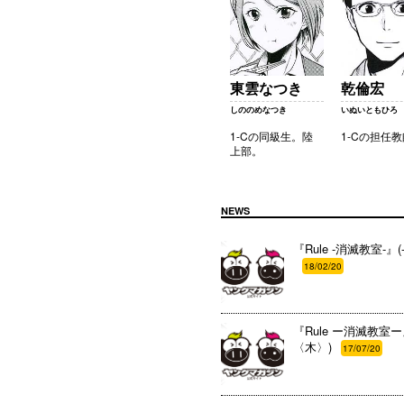
東雲なつき
乾倫宏
しののめなつき
いぬいともひろ
1-Cの同級生。陸
1-Cの担任
上部。
NEWS
『Rule -消滅教室-』(
18/02/20
『Rule ー消滅教室ー
〈木〉)
17/07/20