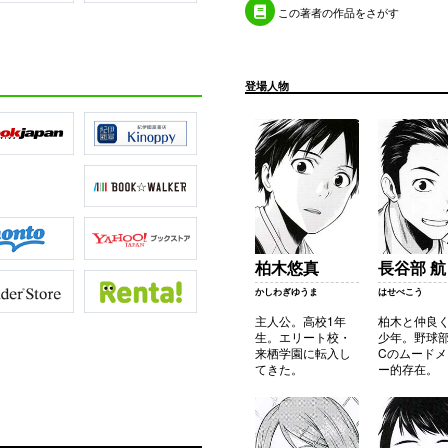
この著者の作品をさがす
登場人物
柏木悠真
長谷部 航
かしわぎゆうま
はせべこう
主人公。高校1年
柏木と仲良
生。エリート校・
少年。野球部
来栖学園に転入し
Cのムード
てきた。
ー的存在。