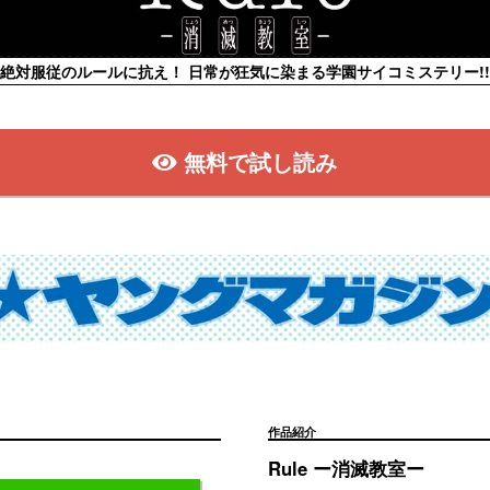
絶対服従のルールに抗え！ 日常が狂気に染まる学園サイコミステリー!!
無料で試し読み
作品紹介
Rule ー消滅教室ー