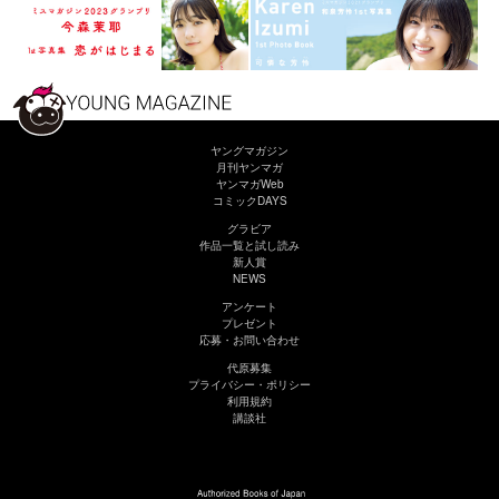
ヤングマガジン
月刊ヤンマガ
ヤンマガWeb
コミックDAYS
グラビア
作品一覧と試し読み
新人賞
NEWS
アンケート
プレゼント
応募・お問い合わせ
代原募集
プライバシー・ポリシー
利用規約
講談社