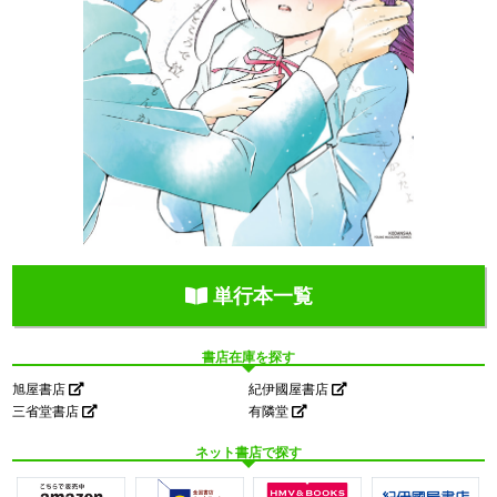
単行本一覧
書店在庫を探す
旭屋書店
紀伊國屋書店
三省堂書店
有隣堂
ネット書店で探す