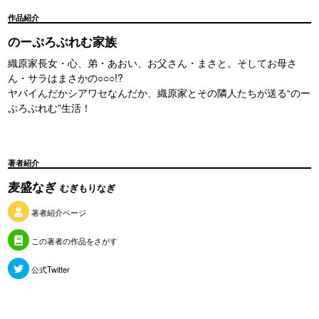
作品紹介
のーぷろぶれむ家族
織原家長女・心、弟・あおい、お父さん・まさと。そしてお母さ
ん・サラはまさかの○○○!?
ヤバイんだかシアワセなんだか、織原家とその隣人たちが送る“のー
ぷろぶれむ”生活！
著者紹介
麦盛なぎ
むぎもりなぎ
著者紹介ページ
この著者の作品をさがす
公式Twitter