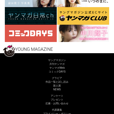
ヤングマガジン
月刊ヤンマガ
ヤンマガWeb
コミックDAYS
グラビア
作品一覧と試し読み
新人賞
NEWS
アンケート
プレゼント
応募・お問い合わせ
代原募集
プライバシー・ポリシー