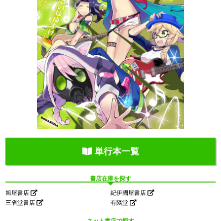
単行本一覧
書店在庫を探す
旭屋書店
紀伊國屋書店
三省堂書店
有隣堂
ネット書店で探す