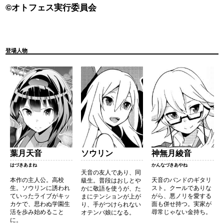
©オトフェス実行委員会
登場人物
葉月天音
ソウリン
神無月綾音
はづきあまね
かんなづきあやね
天音の友人であり、同
本作の主人公。高校
天音のバンドのギタリ
級生。普段はおしとや
生。ソウリンに誘われ
スト。クールでありな
かに敬語を使うが、た
ていったライブがキッ
がら、悪ノリを愛する
まにテンションが上が
カケで、思わぬ学園生
面も併せ持つ。実家が
り、手がつけられない
活を歩み始めること
尋常じゃない金持ち。
オテンバ娘になる。
に。