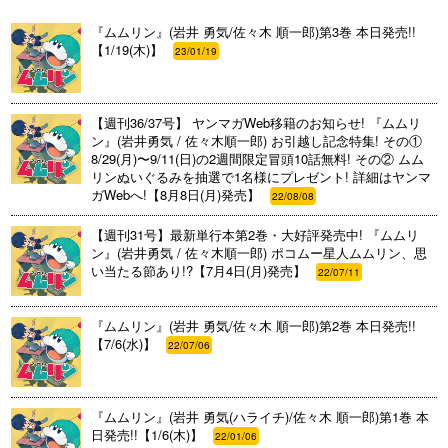
『ムムリン』(岩井 勇気/佐々木 順一郎)第3巻 本日発売!!
【1/19(木)】
23/01/19
【週刊36/37号】 ヤンマガWeb移籍のお知らせ! 『ムムリ
ン』(岩井勇気 / 佐々木順一郎) お引越し記念特集! その①
8/29(月)〜9/11(日)の2週間限定冒頭10話無料! その② ムム
リンぬいぐるみを抽選で1名様にプレゼント! 詳細はヤンマ
ガWebへ!【8月8日(月)発売】
22/08/08
【週刊31号】最新単行本第2巻・大好評発売中! 『ムムリ
ン』(岩井勇気 / 佐々木順一郎) ポコムー星人ムムリン、思
い当たる節あり!?【7月4日(月)発売】
22/07/11
『ムムリン』(岩井 勇気/佐々木 順一郎)第2巻 本日発売!!
【7/6(水)】
22/07/06
『ムムリン』(岩井 勇気(ハライチ)/佐々木 順一郎)第1巻 本
日発売!!【1/6(木)】
22/01/06