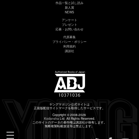
作品一覧と試し読み
新人賞
NEWS
アンケート
プレゼント
応募・お問い合わせ
代原募集
プライバシー・ポリシー
利用規約
講談社
ヤングマガジン公式サイトは
正規版配信サイトマークを取得したサービスです。
Copyright © 2008-2026
Kodansha
Ltd. All Rights Reserved.
このサイトのデータの著作権は講談社が保有します。
無断複製転載放送等は禁止します。
toggle