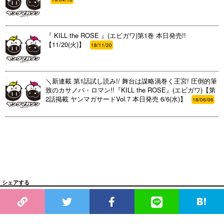
『 KILL the ROSE 』(エビガワ)第1巻 本日発売!!
【11/20(火)】
18/11/20
＼新連載 第1話試し読み!/ 舞台は謀略渦巻く王宮! 圧倒的筆
致のカサノバ・ロマン!!『KILL the ROSE』(エビガワ)【第
2話掲載 ヤンマガサードVol.7 本日発売 6/6(水)】
18/06/06
シェアする