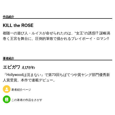
作品紹介
KILL the ROSE
都随一の遊び人・ルイスが命ぜられたのは、“女王”の誘惑!? 謀略渦
巻く王宮を舞台に、圧倒的筆致で描かれるプレイボーイ・ロマン!!
著者紹介
エビガワ
えびがわ
『Hollywoodは沈まない』で第73回ちばてつや賞ヤング部門優秀新
人賞受賞。本作で連載デビュー。
著者紹介ページ
この著者の作品をさがす