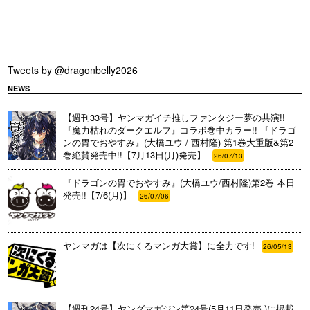
Tweets by @dragonbelly2026
NEWS
【週刊33号】ヤンマガイチ推しファンタジー夢の共演!!
『魔力枯れのダークエルフ』コラボ巻中カラー!! 『ドラゴ
ンの胃でおやすみ』(大橋ユウ / 西村隆) 第1巻大重版&第2
巻絶賛発売中!!【7月13日(月)発売】
26/07/13
『ドラゴンの胃でおやすみ』(大橋ユウ/西村隆)第2巻 本日
発売!!【7/6(月)】
26/07/06
ヤンマガは【次にくるマンガ大賞】に全力です!
26/05/13
【週刊24号】ヤングマガジン第24号(5月11日発売 )に掲載