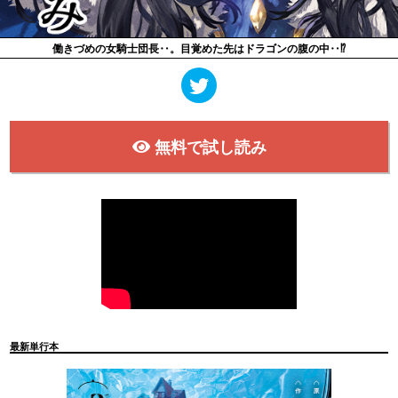
働きづめの女騎士団長‥。目覚めた先はドラゴンの腹の中‥⁉
無料で試し読み
最新単行本