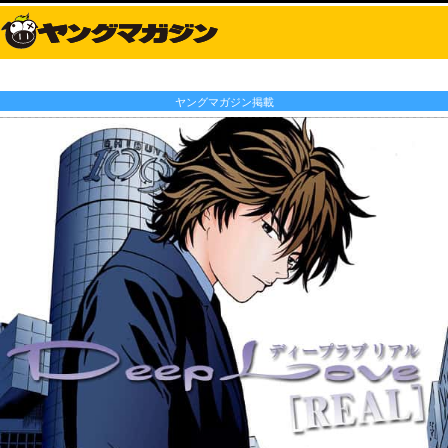
ヤングマガジン掲載