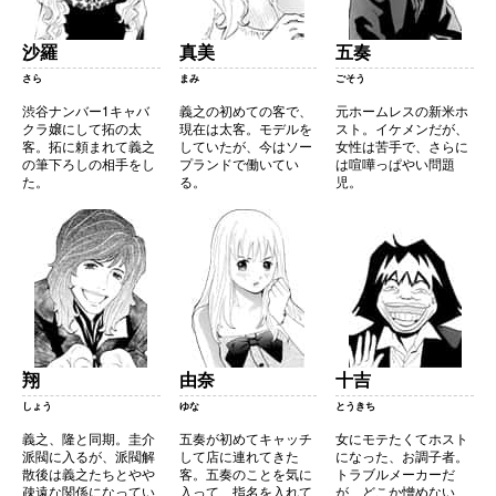
沙羅
真美
五奏
さら
まみ
ごそう
渋谷ナンバー1キャバ
義之の初めての客で、
元ホームレスの新米ホ
クラ嬢にして拓の太
現在は太客。モデルを
スト。イケメンだが、
客。拓に頼まれて義之
していたが、今はソー
女性は苦手で、さらに
の筆下ろしの相手をし
プランドで働いてい
は喧嘩っぱやい問題
た。
る。
児。
翔
由奈
十吉
しょう
ゆな
とうきち
義之、隆と同期。圭介
五奏が初めてキャッチ
女にモテたくてホスト
派閥に入るが、派閥解
して店に連れてきた
になった、お調子者。
散後は義之たちとやや
客。五奏のことを気に
トラブルメーカーだ
疎遠な関係になってい
入って、指名を入れて
が、どこか憎めない