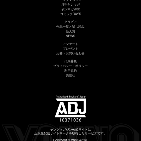
月刊ヤンマガ
ヤンマガWeb
コミックDAYS
グラビア
作品一覧と試し読み
新人賞
NEWS
アンケート
プレゼント
応募・お問い合わせ
代原募集
プライバシー・ポリシー
利用規約
講談社
ヤングマガジン公式サイトは
正規版配信サイトマークを取得したサービスです。
Copyright © 2008-2026