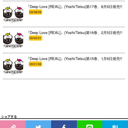
『Deep Love [REAL]』(Yoshi/Tetsu)第17巻、8月6日発売!!
09/08/06
『Deep Love [REAL]』(Yoshi/Tetsu)第16巻、2月5日発売!!
09/05/01
『Deep Love [REAL]』(Yoshi/Tetsu)第15巻、1月6日発売!!
09/01/06
シェアする