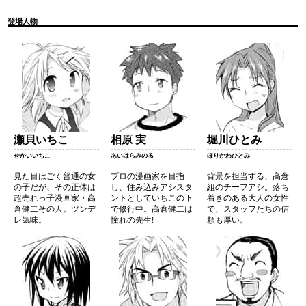
登場人物
瀬貝いちこ
相原 実
堀川ひとみ
せかいいちこ
あいはらみのる
ほりかわひとみ
見た目はごく普通の女
プロの漫画家を目指
背景を担当する、高倉
の子だが、その正体は
し、住み込みアシスタ
組のチーフアシ。落ち
超売れっ子漫画家・高
ントとしていちこの下
着きのある大人の女性
倉健二その人。ツンデ
で修行中。高倉健二は
で、スタッフたちの信
レ気味。
憧れの先生!
頼も厚い。