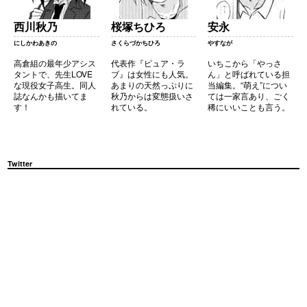
西川秋乃
桜塚ちひろ
安永
にしかわあきの
さくらづかちひろ
やすなが
高倉組の最年少アシス
代表作『ピュア・ラ
いちこから「やっさ
タントで、先生LOVE
ブ』は女性にも人気。
ん」と呼ばれている担
な現役女子高生。同人
あまりの天然っぷりに
当編集。“萌え”につい
誌なんかも描いてま
秋乃からは変態扱いさ
ては一家言あり、ごく
す！
れている。
稀にいいことも言う。
Twitter