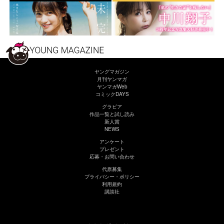
ヤングマガジン
月刊ヤンマガ
ヤンマガWeb
コミックDAYS
グラビア
作品一覧と試し読み
新人賞
NEWS
アンケート
プレゼント
応募・お問い合わせ
代原募集
プライバシー・ポリシー
利用規約
講談社