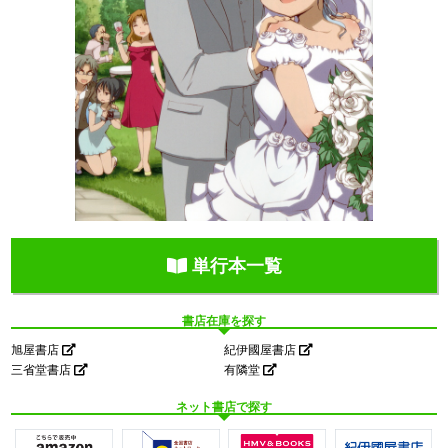
単行本一覧
書店在庫を探す
旭屋書店
紀伊國屋書店
三省堂書店
有隣堂
ネット書店で探す