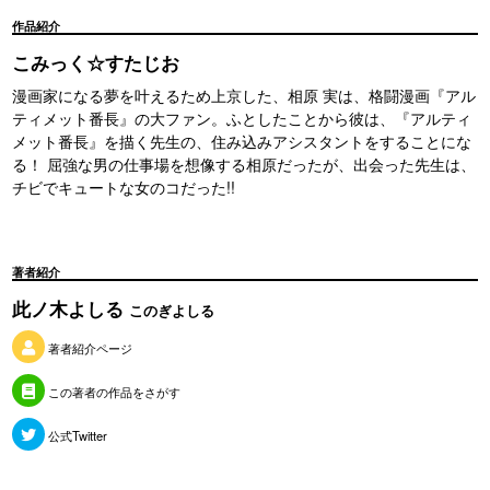
作品紹介
こみっく☆すたじお
漫画家になる夢を叶えるため上京した、相原 実は、格闘漫画『アル
ティメット番長』の大ファン。ふとしたことから彼は、『アルティ
メット番長』を描く先生の、住み込みアシスタントをすることにな
る！ 屈強な男の仕事場を想像する相原だったが、出会った先生は、
チビでキュートな女のコだった!!
著者紹介
此ノ木よしる
このぎよしる
著者紹介ページ
この著者の作品をさがす
公式Twitter