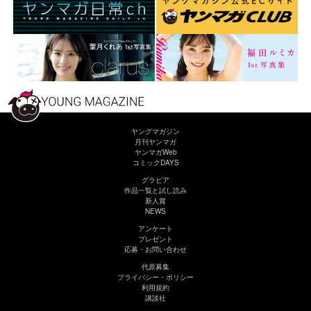
ヤングマガジン
月刊ヤンマガ
ヤンマガWeb
コミックDAYS
グラビア
作品一覧と試し読み
新人賞
NEWS
アンケート
プレゼント
応募・お問い合わせ
代原募集
プライバシー・ポリシー
利用規約
講談社