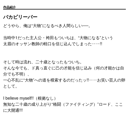
作品紹介
バカビリーバー
どうやら、俺は“大物”になるべき人間らしい──。
当時中1だった主人公・袴田もついちは、“大物になる”という
太眉のオッサン教師の軽口を信じ込んでしまった‥‥!!
そして時は流れ、二十歳となったもついち。
そんな今でも、ド真っ直ぐに己の才能を信じ込み（何の才能かは自
分でも不明）、
一心不乱に“大物”への道を模索するのだったッ!!‥‥お笑い芸人の卵
として。
I believe myself!!（根拠なし）
無知な二十歳の成り上がり“格闘（ファイティング）”ロード、ここ
に大開通!!!