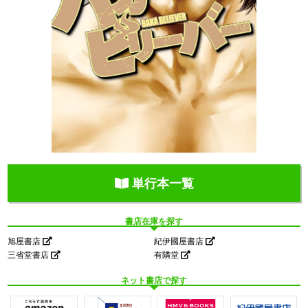
単行本一覧
書店在庫を探す
旭屋書店
紀伊國屋書店
三省堂書店
有隣堂
ネット書店で探す