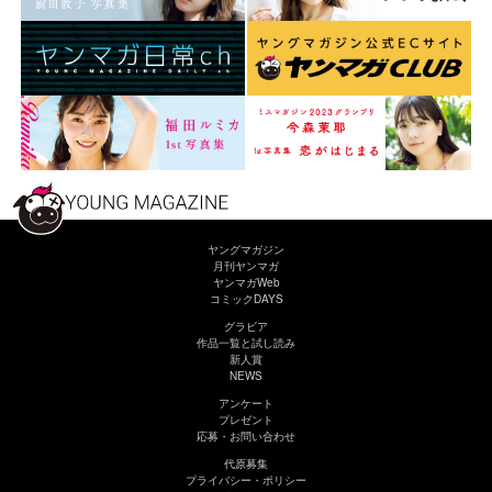
ヤングマガジン
月刊ヤンマガ
ヤンマガWeb
コミックDAYS
グラビア
作品一覧と試し読み
新人賞
NEWS
アンケート
プレゼント
応募・お問い合わせ
代原募集
プライバシー・ポリシー