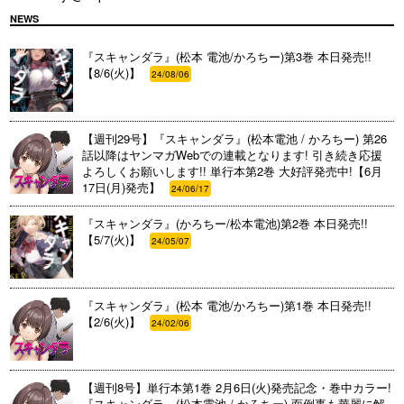
NEWS
『スキャンダラ』(松本 電池/かろちー)第3巻 本日発売!!
【8/6(火)】
24/08/06
【週刊29号】『スキャンダラ』(松本電池 / かろちー) 第26
話以降はヤンマガWebでの連載となります! 引き続き応援
よろしくお願いします!! 単行本第2巻 大好評発売中!【6月
17日(月)発売】
24/06/17
『スキャンダラ』(かろちー/松本電池)第2巻 本日発売!!
【5/7(火)】
24/05/07
『スキャンダラ』(松本 電池/かろちー)第1巻 本日発売!!
【2/6(火)】
24/02/06
【週刊8号】単行本第1巻 2月6日(火)発売記念・巻中カラー!
『スキャンダラ』(松本電池 / かろちー) 面倒事も華麗に解