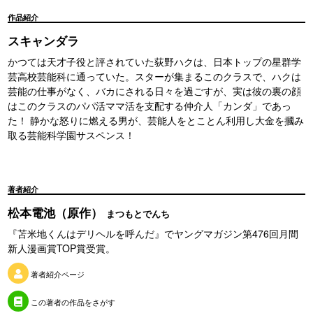
作品紹介
スキャンダラ
かつては天才子役と評されていた荻野ハクは、日本トップの星群学
芸高校芸能科に通っていた。スターが集まるこのクラスで、ハクは
芸能の仕事がなく、バカにされる日々を過ごすが、実は彼の裏の顔
はこのクラスのパパ活ママ活を支配する仲介人「カンダ」であっ
た！ 静かな怒りに燃える男が、芸能人をとことん利用し大金を摑み
取る芸能科学園サスペンス！
著者紹介
松本電池（原作）
まつもとでんち
『苫米地くんはデリヘルを呼んだ』でヤングマガジン第476回月間
新人漫画賞TOP賞受賞。
著者紹介ページ
この著者の作品をさがす