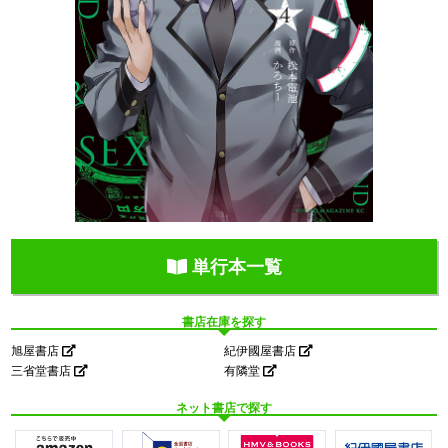
単行本一覧
書店在庫を探す
旭屋書店
紀伊國屋書店
三省堂書店
有隣堂
ネット書店で探す