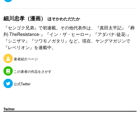
細川忠孝（漫画）
ほそかわただたか
『センゴク兄弟』で初連載。その他代表作は、『真田太平記』『葬
列-TheResistance-』『イン・ザ・ヒーロー』『アダバナ-徒花-』
『シニザマ』『ツワモノガタリ』など。現在、ヤングマガジンで
『レベリオン』を連載中。
著者紹介ページ
この著者の作品をさがす
公式Twitter
Twitter