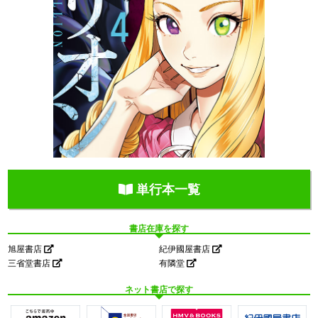
単行本一覧
書店在庫を探す
旭屋書店
紀伊國屋書店
三省堂書店
有隣堂
ネット書店で探す