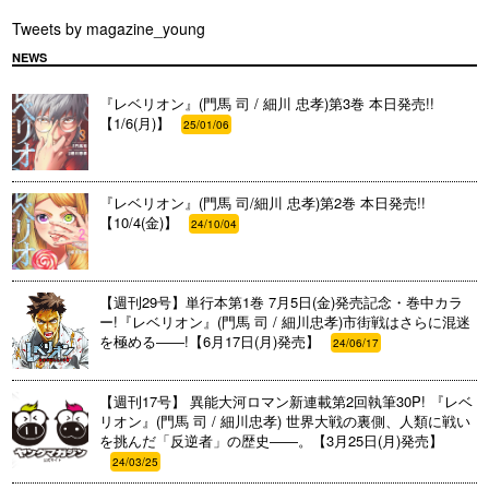
Tweets by magazine_young
NEWS
『レベリオン』(門馬 司 / 細川 忠孝)第3巻 本日発売!!
【1/6(月)】
25/01/06
『レベリオン』(門馬 司/細川 忠孝)第2巻 本日発売!!
【10/4(金)】
24/10/04
【週刊29号】単行本第1巻 7月5日(金)発売記念・巻中カラ
ー!『レベリオン』(門馬 司 / 細川忠孝)市街戦はさらに混迷
を極める――!【6月17日(月)発売】
24/06/17
【週刊17号】 異能大河ロマン新連載第2回執筆30P! 『レベ
リオン』(門馬 司 / 細川忠孝) 世界大戦の裏側、人類に戦い
を挑んだ「反逆者」の歴史――。【3月25日(月)発売】
24/03/25