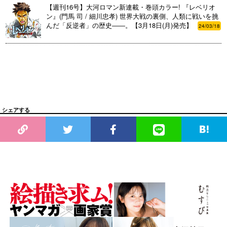
【週刊16号】大河ロマン新連載・巻頭カラー! 『レベリオ
ン』(門馬 司 / 細川忠孝) 世界大戦の裏側、人類に戦いを挑
んだ「反逆者」の歴史――。【3月18日(月)発売】
24/03/18
シェアする