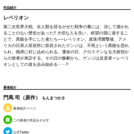
作品紹介
レベリオン
第二次世界大戦、全人類を揺るがせた戦争の裏には、決して描かれ
ることのない歴史があった!! 大切な人を失い、絶望の淵に達するこ
とで、異能を手にした者たち──レベリオン。真珠湾襲撃後、アメ
リカの日系人収容所に収容されたゲンジは、不死という異能を恐れ
られ、独房に封じ込められる。運命の日、グロスマンなる大統領か
らの使者が来訪する。その日の惨劇から、ゲンジは反逆者＝レベリ
オンとしての道を歩み始める‥‥!!
著者紹介
門馬 司（原作）
もんまつかさ
著者紹介ページ
この著者の作品をさがす
公式Twitter