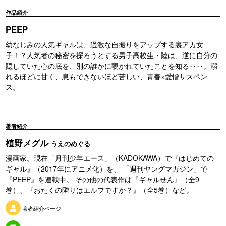
作品紹介
PEEP
幼なじみの人気ギャルは、過激な自撮りをアップする裏アカ女
子！？人気者の秘密を探ろうとする男子高校生・陸は、逆に自分の
隠していた心の底を、別の誰かに覗かれていたことを知る‥‥。溺
れるほどに甘く、息もできないほど苦しい、青春×愛憎サスペン
ス。
著者紹介
植野メグル
うえのめぐる
漫画家。現在「月刊少年エース」（KADOKAWA）で『はじめての
ギャル』（2017年にアニメ化）を、 「週刊ヤングマガジン」で
『PEEP』を連載中。 その他の代表作は『ギャルせん』（全9
巻）、『おたくの隣りはエルフですか？』（全5巻）など。
著者紹介ページ