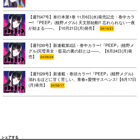
【週刊47号】単行本第1巻 11月6日(水)発売記念・巻中カラ
ー! 『PEEP』(植野メグル) 天文部始動!! 忘れられない一夜
が始まる――。【10月21日(月)発売】
24/10/21
【週刊30号】新連載第2話・巻中カラー!『PEEP』(植野メ
グル)完璧美女・藍花の裏の顔とは――。【6月24日(月)発
売】
24/06/24
【週刊29号】新連載・巻頭カラー!『PEEP』(植野メグル)
溺れるほどに甘く苦しい、青春×愛憎サスペンス!【6月17日
(月)発売】
24/06/17
シェアする