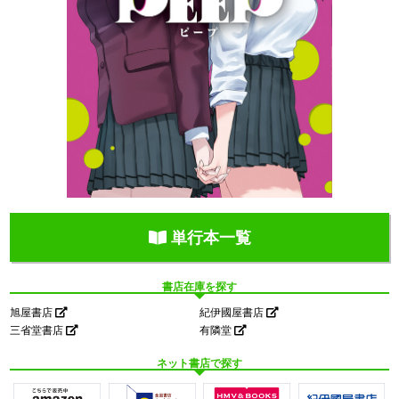
単行本一覧
書店在庫を探す
旭屋書店
紀伊國屋書店
三省堂書店
有隣堂
ネット書店で探す