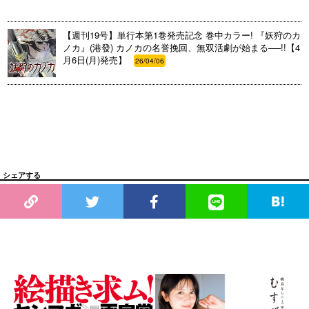
【週刊19号】単行本第1巻発売記念 巻中カラー! 『妖狩のカ
ノカ』(港發) カノカの名誉挽回、無双活劇が始まる──!!【4
月6日(月)発売】
26/04/06
シェアする