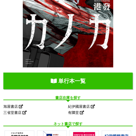
単行本一覧
書店在庫を探す
旭屋書店
紀伊國屋書店
三省堂書店
有隣堂
ネット書店で探す