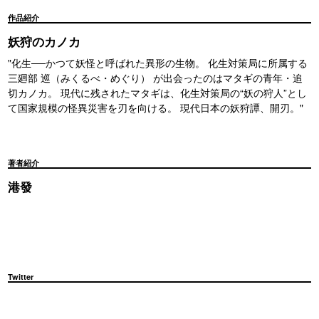
作品紹介
妖狩のカノカ
"化生──かつて妖怪と呼ばれた異形の生物。 化生対策局に所属する
三廻部 巡（みくるべ・めぐり） が出会ったのはマタギの青年・追
切カノカ。 現代に残されたマタギは、化生対策局の“妖の狩人”とし
て国家規模の怪異災害を刃を向ける。 現代日本の妖狩譚、開刃。"
著者紹介
港發
Twitter