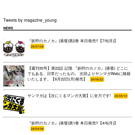
Tweets by magazine_young
NEWS
『妖狩のカノカ』(港發)第2巻 本日発売!!【7/6(月)】
26/07/06
【週刊30号】第22話 記憶 『妖狩のカノカ』(港發) どこに
でもある、日常だったもの。 次回よりヤンマガWebに移籍
いたします。【6月22日(月)発売】
26/06/22
ヤンマガは【次にくるマンガ大賞】に全力です!
26/05/13
『妖狩のカノカ』(港發)第1巻 本日発売!!【4/6(月)】
26/04/06