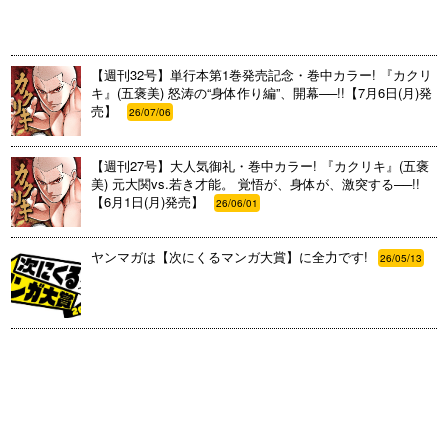
【週刊32号】単行本第1巻発売記念・巻中カラー! 『カクリ
キ』(五褒美) 怒涛の“身体作り編”、開幕──!!【7月6日(月)発
売】
26/07/06
【週刊27号】大人気御礼・巻中カラー! 『カクリキ』(五褒
美) 元大関vs.若き才能。 覚悟が、身体が、激突する──!!
【6月1日(月)発売】
26/06/01
ヤンマガは【次にくるマンガ大賞】に全力です!
26/05/13