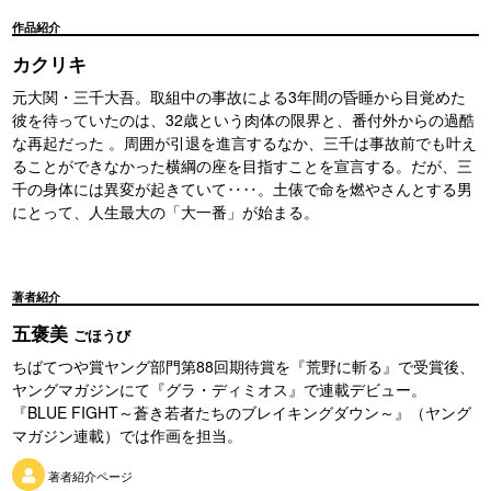
作品紹介
カクリキ
元大関・三千大吾。取組中の事故による3年間の昏睡から目覚めた
彼を待っていたのは、32歳という肉体の限界と、番付外からの過酷
な再起だった 。周囲が引退を進言するなか、三千は事故前でも叶え
ることができなかった横綱の座を目指すことを宣言する。だが、三
千の身体には異変が起きていて‥‥。土俵で命を燃やさんとする男
にとって、人生最大の「大一番」が始まる。
著者紹介
五褒美
ごほうび
ちばてつや賞ヤング部門第88回期待賞を『荒野に斬る』で受賞後、
ヤングマガジンにて『グラ・ディミオス』で連載デビュー。
『BLUE FIGHT～蒼き若者たちのブレイキングダウン～』（ヤング
マガジン連載）では作画を担当。
著者紹介ページ