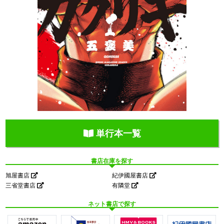
単行本一覧
書店在庫を探す
旭屋書店
紀伊國屋書店
三省堂書店
有隣堂
ネット書店で探す