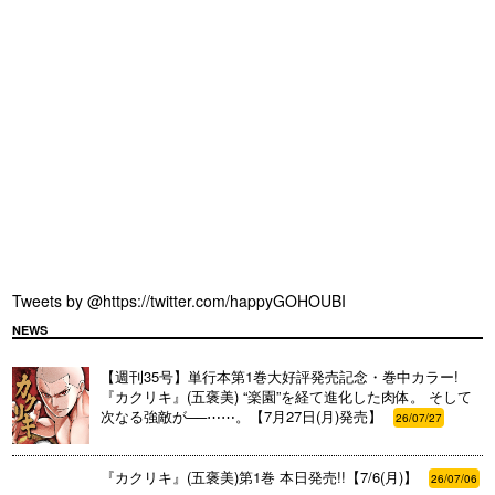
Tweets by @https://twitter.com/happyGOHOUBI
NEWS
【週刊35号】単行本第1巻大好評発売記念・巻中カラー!
『カクリキ』(五褒美) “楽園”を経て進化した肉体。 そして
次なる強敵が──⋯⋯。【7月27日(月)発売】
26/07/27
『カクリキ』(五褒美)第1巻 本日発売!!【7/6(月)】
26/07/06