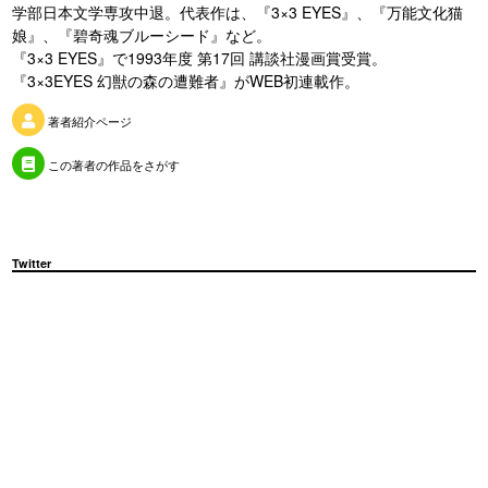
学部日本文学専攻中退。代表作は、『3×3 EYES』、『万能文化猫
娘』、『碧奇魂ブルーシード』など。
『3×3 EYES』で1993年度 第17回 講談社漫画賞受賞。
『3×3EYES 幻獣の森の遭難者』がWEB初連載作。
著者紹介ページ
この著者の作品をさがす
Twitter