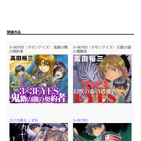
関連作品
3×3EYES〈サザンアイズ〉 鬼籍の闇
3×3EYES〈サザンアイズ〉 幻獣の森
の契約者
の遭難者
九十九眠る しずめ
3×3EYES