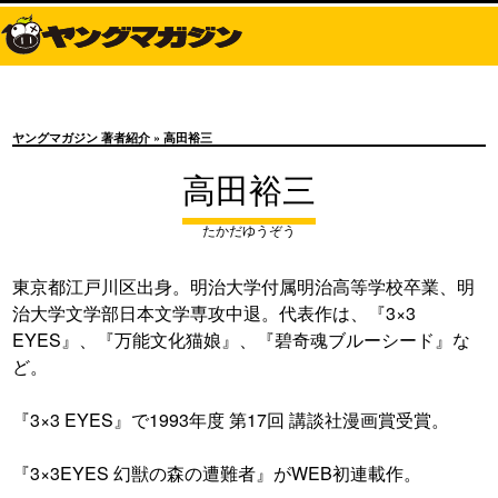
ヤングマガジン 著者紹介
» 高田裕三
高田裕三
たかだゆうぞう
東京都江戸川区出身。明治大学付属明治高等学校卒業、明
治大学文学部日本文学専攻中退。代表作は、『3×3
EYES』、『万能文化猫娘』、『碧奇魂ブルーシード』な
ど。
『3×3 EYES』で1993年度 第17回 講談社漫画賞受賞。
『3×3EYES 幻獣の森の遭難者』がWEB初連載作。