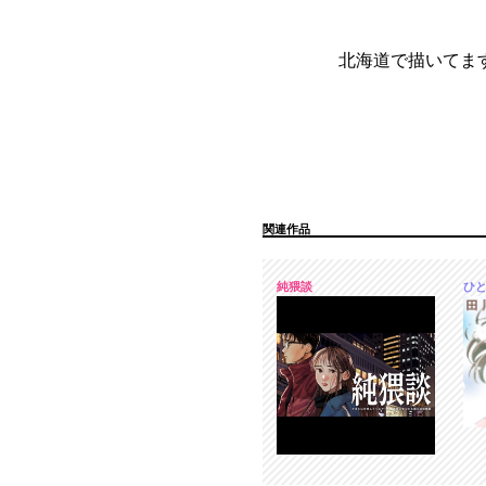
北海道で描いてま
関連作品
純猥談
ひ