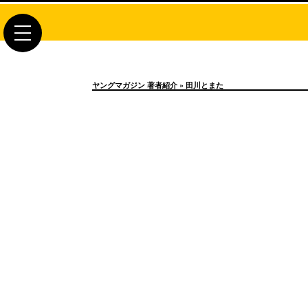
toggle
navigation
ヤングマガジン 著者紹介
» 田川とまた